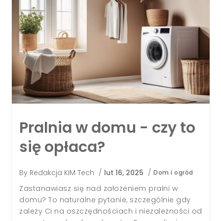
Co ograniczyć na
redukcji - mądre
podejście do …
By
Redakcja KIM Tech
/
sty 1, 2025
/
Zdrowie i uroda
Redukcja masy ciała to proces, który wymaga