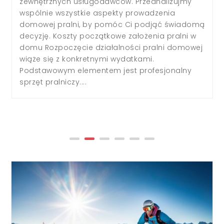
odpowiedniego podejścia i strategii. Wiele osób,
rozpoczynając swoją przygodę z
odchudzaniem, popełnia błędy, które mogą
prowadzić do frustracji i zniechęcenia. Kluczem
do sukcesu jest mądre podejście do zdrowego
odchudzania, które pozwoli nam osiągnąć cel
bez narażania organizmu na stres i niedobory.
W tym artykule przyjrzymy się, co warto
ograniczyć podczas redukcji, aby proces ten
był skuteczny i...