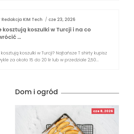
y
Redakcja KIM Tech
/
cze 23, 2026
le kosztują koszulki w Turcji i na co
wrócić …
e kosztują koszulki w Turcji? Najtańsze T shirty kupisz
ykle za około 15 do 20 lir lub w przedziale 2,50...
Dom i ogród
cze 8, 2026