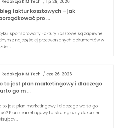
y
Redakcja KIM Tech
/
lip 29, 2026
bieg faktur kosztowych – jak
porządkować pro …
tykuł sponsorowany Faktury kosztowe są zapewne
ednym z najczęściej przetwarzanych dokumentów w
żdej...
y
Redakcja KIM Tech
/
cze 26, 2026
o to jest plan marketingowy i dlaczego
arto go m …
 to jest plan marketingowy i dlaczego warto go
eć? Plan marketingowy to strategiczny dokument
isujący...