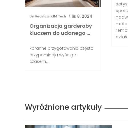
akcjonującym zadaniem. W poniższym artykule przedstawi
, które pozwalają na odmianę wyglądu kuchni bez
/
lis 8, 2024
By
Redakcja KIM Tech
ężania domowych finansów, opierając się na sprawdzony
h i aktualnych trendach [1][2]. Planowanie i budżetowani
Organizacja garderoby
 kuchni Na początkowym etapie kluczowe jest zaplanowa
kluczem do udanego …
oraz...
Poranne przygotowania często
przypominają wyścig z
czasem....
Wyróżnione artykuły