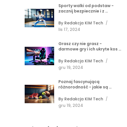
Sporty walki od podstaw -
zacznij bezpiecznie i z …
By
Redakcja KIM Tech
/
lis 17, 2024
Grasz czy nie grasz -
darmowe gry i ich ukryte kos …
By
Redakcja KIM Tech
/
gru 19, 2024
Poznaj fascynującą
różnorodność - jakie są …
By
Redakcja KIM Tech
/
gru 19, 2024