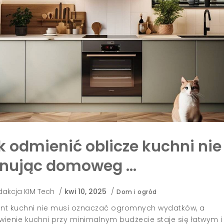
Nowe życie starych szafe
odnowić kuchnię …
By
Redakcja KIM Tech
/
maj 18, 2025
/
Dom i ogród
Czy marzysz o świeżej przestrzeni w kuchni, ale 
generalny remont wydają się zbyt kosztowne i cz
pomysłowym rozwiązaniom możesz odnowić kuch