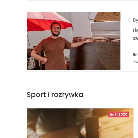
B
I
z
Il
zw
Sport i rozrywka
lis 2, 2025