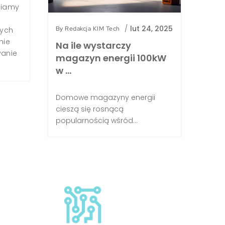
odrobina
zaciszu...
stych narzędzi.
/
lut 24, 2025
By
Redakcja KIM Tech
szafek i ciesz się
żenia Pierwszym...
Na ile wystarczy
magazyn energii 100kW
w …
Domowe magazyny energii
cieszą się rosnącą
popularnością wśród...