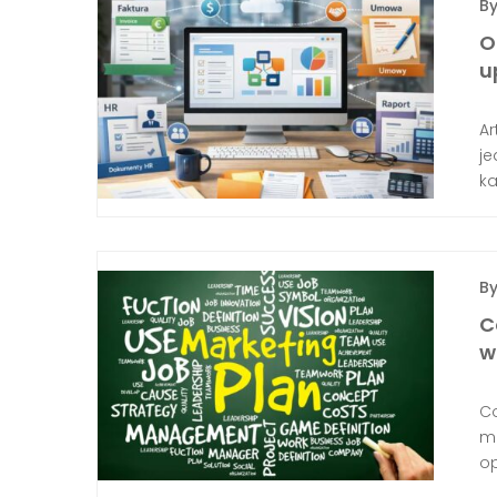
B
O
u
Ar
j
ka
B
C
w
Co
mi
op