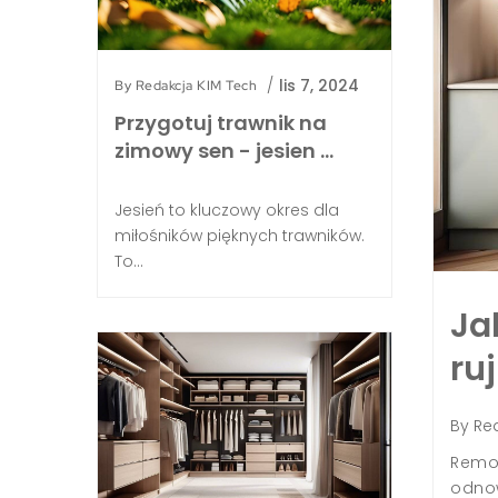
/
lis 7, 2024
By
Redakcja KIM Tech
Przygotuj trawnik na
zimowy sen - jesien …
Jesień to kluczowy okres dla
miłośników pięknych trawników.
To...
 odmienić oblicze kuchni nie
nując domoweg …
kcja KIM Tech
/
kwi 10, 2025
/
Dom i ogród
 kuchni nie musi oznaczać ogromnych wydatków, a
nie kuchni przy minimalnym budżecie staje się łatwym i