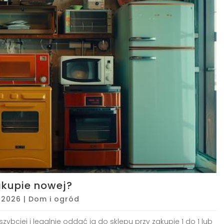
akupie nowej?
 2026
|
Dom i ogród
ybciej i legalnie oddać ją do sklepu przy zakupie 1 do 1 lub