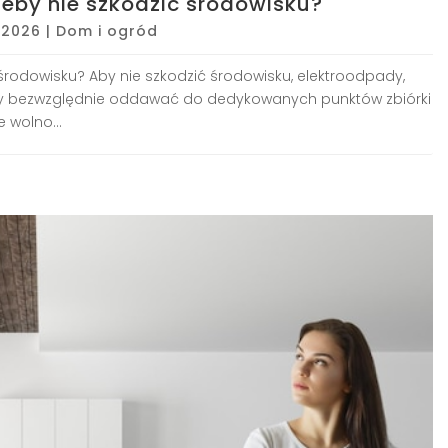
eby nie szkodzić środowisku?
, 2026
|
Dom i ogród
środowisku? Aby nie szkodzić środowisku, elektroodpady,
należy bezwzględnie oddawać do dedykowanych punktów zbiórki
 wolno...