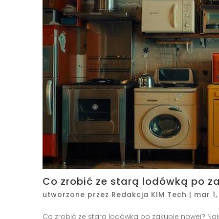
Co zrobić ze starą lodówką po z
utworzone przez
Redakcja KIM Tech
|
mar 1,
Co zrobić ze starą lodówką po zakupie nowej? Najsz