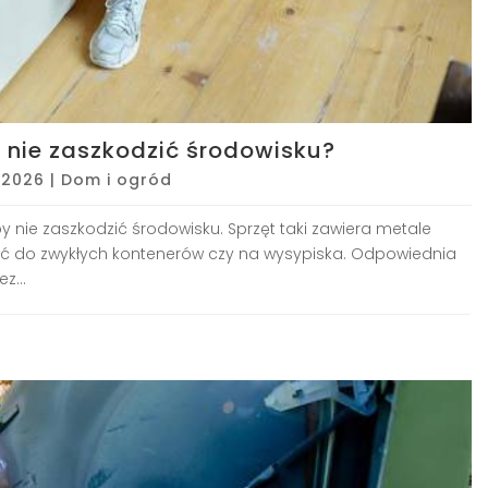
 nie zaszkodzić środowisku?
, 2026
|
Dom i ogród
y nie zaszkodzić środowisku. Sprzęt taki zawiera metale
afić do zwykłych kontenerów czy na wysypiska. Odpowiednia
z...