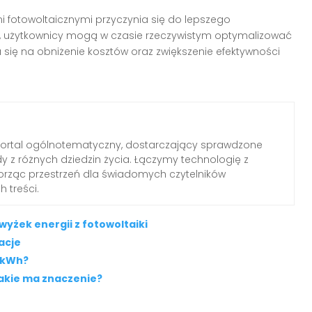
mi fotowoltaicznymi przyczynia się do lepszego
, użytkownicy mogą w czasie rzeczywistym optymalizować
 się na obniżenie kosztów oraz zwiększenie efektywności
portal ogólnotematyczny, dostarczający sprawdzone
dy z różnych dziedzin życia. Łączymy technologię z
worząc przestrzeń dla świadomych czytelników
 treści.
żek energii z fotowoltaiki
zacje
0 kWh?
 jakie ma znaczenie?