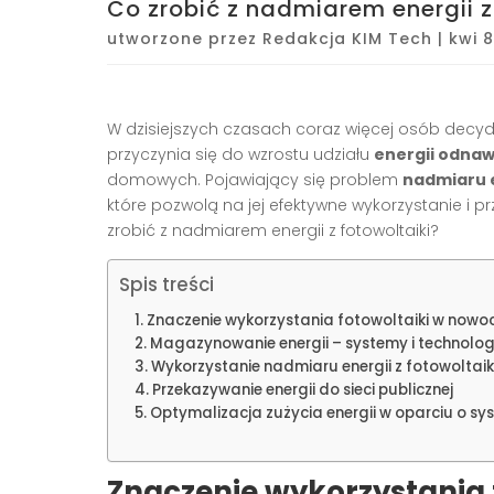
Co zrobić z nadmiarem energii z
utworzone przez
Redakcja KIM Tech
|
kwi 8
W dzisiejszych czasach coraz więcej osób decydu
przyczynia się do wzrostu udziału
energii odnaw
domowych. Pojawiający się problem
nadmiaru e
które pozwolą na jej efektywne wykorzystanie i p
zrobić z nadmiarem energii z fotowoltaiki?
Spis treści
Znaczenie wykorzystania fotowoltaiki w now
Magazynowanie energii – systemy i technolog
Wykorzystanie nadmiaru energii z fotowolta
Przekazywanie energii do sieci publicznej
Optymalizacja zużycia energii w oparciu o sys
Znaczenie wykorzystania