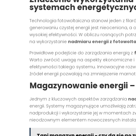
systemach energetyczny
Technologia fotowoltaiczna stanowi jeden z fila
generowaniu czystej energii jest nieoceniona, a
wysokiej efektywności. W obliczu rosnących potr
na wykorzystanie
nadmiaru energii z fotowolta
Prawidłowe podejście do zarządzania energią z
Warto zwrócić uwagę na aspekty ekonomiczne i 
efektywności takiego systemu. Innowacyjne rozw
źródeł energii pozwalają na zmniejszenie marn
Magazynowanie energii – 
Jednym z kluczowych aspektów zarządzania
nad
energii. Systemy magazynujące umożliwiają zatr
nadprodukcji i wykorzystanie jej w momentach 
nieodzownym elementem nowoczesnych instalac
Tani magazyn energii - czy da się go 