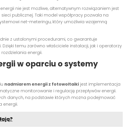
nergii nie jest możliwe, alternatywnym rozwiązaniem jest
sieci publicznej. Taki model współpracy pozwala na
 systemowi net-meteringu, który umożliwia wzajemną
odnie z ustalonymi procedurami, co gwarantuje
zięki temu zarówno właściciele instalacji, jak i operatorzy
rozdzielania energii.
ergii w oparciu o systemy
iu
nadmiarem energii z fotowoltaiki
jest implementacja
matyczne monitorowanie i regulację przepływów energii.
jnych danych, na podstawie których można podejmować
 energii.
łają?