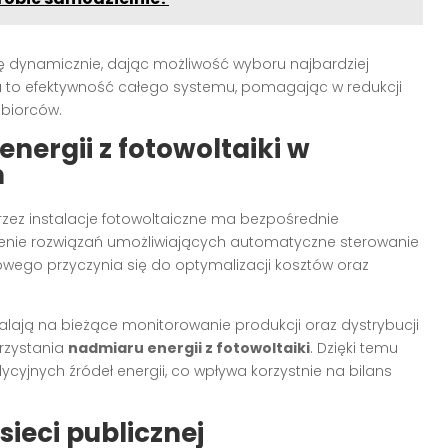
ę dynamicznie, dając możliwość wyboru najbardziej
a to efektywność całego systemu, pomagając w redukcji
dbiorców.
nergii z fotowoltaiki
w
m
zez instalacje fotowoltaiczne ma bezpośrednie
enie rozwiązań umożliwiających automatyczne sterowanie
ego przyczynia się do optymalizacji kosztów oraz
ają na bieżące monitorowanie produkcji oraz dystrybucji
orzystania
nadmiaru energii z fotowoltaiki
. Dzięki temu
ycyjnych źródeł energii, co wpływa korzystnie na bilans
sieci publicznej