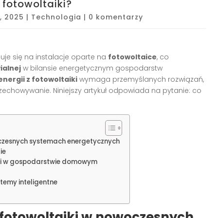
 fotowoltaiki?
, 2025
|
Technologia
|
0 komentarzy
je się na instalacje oparte na
fotowoltaice
, co
ialnej
w bilansie energetycznym gospodarstw
nergii z fotowoltaiki
wymaga przemyślanych rozwiązań,
rzechowywanie. Niniejszy artykuł odpowiada na pytanie: co
oczesnych systemach energetycznych
ie
iki w gospodarstwie domowym
temy inteligentne
fotowoltaiki
w nowoczesnych