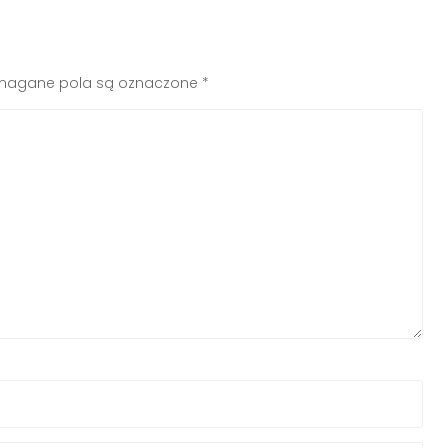
agane pola są oznaczone
*