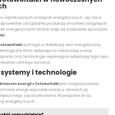
ch
rów współczesnych rozwiązań energetycznych. Jej rola w
 odpowiednie zarządzanie produkcją umożliwia osiągnięcie
zeb energetycznych istotne staje się znalezienie sposobów
iki
.
fotowoltaiki
pomaga w stabilizacji sieci energetycznej.
ekologiczne, które wpływają na całościową ocenę
iązania oraz technologie wspierające adaptację tego typu
otrawstwa cennego surowca.
systemy i technologie
miarem energii z fotowoltaiki
jest magazynowanie
zymanie energii wyprodukowanej w okresach jej
zwiększonego zapotrzebowania. Rozwiązania te są
ji energetycznych.
zrobić samodzielnie?