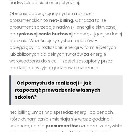
nadwyżek do sieci energetycznej.
Obecnie obowiązujący system rozliczeń
prosumenckich to
net-billing
. Oznacza to, że
prosument sprzedaje nadwyżki energii elektrycznej
po
rynkowej cenie hurtowej
obowiązującej w danej
godzinie. Wcześniejszy system opustów –
polegający na rozliczaniu energii w formie pełnych
lub zbliżonych do pełnych zwrotów za energię
wprowadzaną do sieci – został zastąpiony przez
bardziej precyzyjne, godzinowe rozliczenia.
Od pomysłu do realizacji - jak
rozpocząć prowadzenie własnych
szkoleń?
Net-billing umożliwia sprzedaż energii po cenach,
które dynamicznie zmieniają się wraz z godziną i
sezonem, co dla
prosumentów
oznacza rzeczywiste