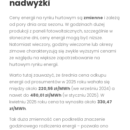
nadwyżki
Ceny energii na rynku hurtowym są
zmienne
i zależą
od pory dnia oraz sezonu. W godzinach dużej
produkcji z paneli fotowoltaicznych, szczególnie w
słoneczne dni, ceny energii mogą być niższe.
Natomiast wieczory, godziny wieczorne lub okresy
zimowe charakteryzują się zwykle wyższymi cenami
ze względu na większe zapotrzebowanie na
hurtowym rynku energii.
Warto tutaj zauważyć, że średnia cena odkupu
energii od prosumentów w 2025 roku wahała się
między około
220,56 zł/MWh
(we wrześniu 2024) a
nawet do
480,01 zł/MWh
(w styczniu 2025). W
kwietniu 2025 roku cena ta wynosiła około
330,47
zł/MWh
.
Tak duża zmienność cen podkreśla znaczenie
godzinowego rozliczenia energii – pozwala ono