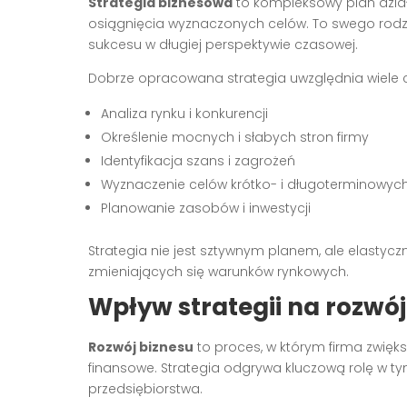
Strategia biznesowa
to kompleksowy plan działa
osiągnięcia wyznaczonych celów. To swego rod
sukcesu w długiej perspektywie czasowej.
Dobrze opracowana strategia uwzględnia wiele cz
Analiza rynku i konkurencji
Określenie mocnych i słabych stron firmy
Identyfikacja szans i zagrożeń
Wyznaczenie celów krótko- i długoterminowyc
Planowanie zasobów i inwestycji
Strategia nie jest sztywnym planem, ale elastyc
zmieniających się warunków rynkowych.
Wpływ strategii na rozwój
Rozwój biznesu
to proces, w którym firma zwięks
finansowe. Strategia odgrywa kluczową rolę w t
przedsiębiorstwa.