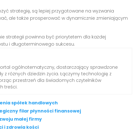
ożyć strategię, są lepiej przygotowane na wyzwania
rwać, ale także prosperować w dynamicznie zmieniającym
ie strategii powinna być priorytetem dla każdej
ostu i długoterminowego sukcesu.
portal ogólnotematyczny, dostarczający sprawdzone
dy z różnych dziedzin życia. Łączymy technologię z
worząc przestrzeń dla świadomych czytelników
 treści.
czenia spółek handlowych
giczny filar płynności finansowej
zwoju małej firmy
 i zdrowia kości