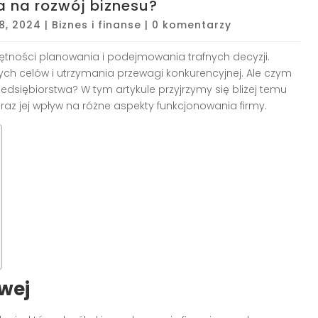
a na rozwój biznesu?
18, 2024
|
Biznes i finanse
|
0 komentarzy
ętności planowania i podejmowania trafnych decyzji.
ych celów i utrzymania przewagi konkurencyjnej. Ale czym
rzedsiębiorstwa? W tym artykule przyjrzymy się bliżej temu
 oraz jej wpływ na różne aspekty funkcjonowania firmy.
owej