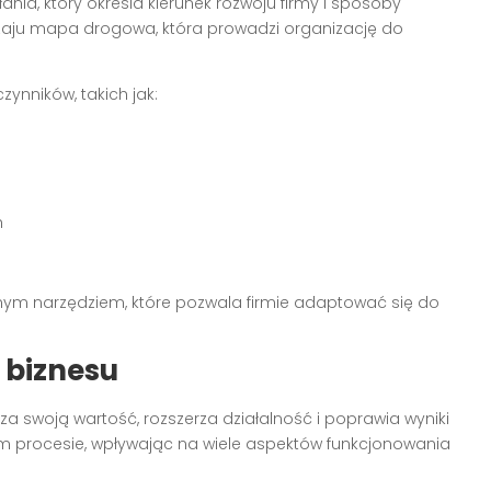
nia, który określa kierunek rozwoju firmy i sposoby
zaju mapa drogowa, która prowadzi organizację do
ynników, takich jak:
h
znym narzędziem, które pozwala firmie adaptować się do
 biznesu
za swoją wartość, rozszerza działalność i poprawia wyniki
ym procesie, wpływając na wiele aspektów funkcjonowania