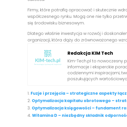
Firmy, które potrafią opracować i skutecznie wdr
współczesnego rynku. Mogą one nie tylko przet
się środowisku biznesowym.
Dlatego właśnie inwestycja w rozwój i doskonalen
organizacji, która dąży do zrównoważonego wzr
Redakcja KIM Tech
Kim-Tech.pl to nowoczesny 
informacje i eksperckie pora
codziennymi inspiracjami, t
poszukujących wartościowych
Fuzje i przejęcia – strategiczne aspekty łą
Optymalizacja kapitału obrotowego – strate
Optymalizacja księgowości – fundament ro
Witamina D – niezbędny składnik odporności