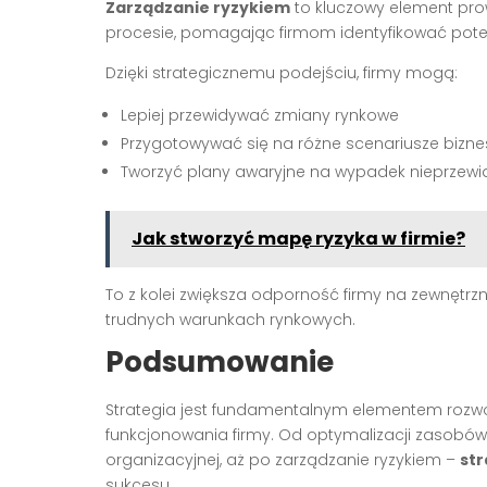
Zarządzanie ryzykiem
to kluczowy element prow
procesie, pomagając firmom identyfikować poten
Dzięki strategicznemu podejściu, firmy mogą:
Lepiej przewidywać zmiany rynkowe
Przygotowywać się na różne scenariusze bizn
Tworzyć plany awaryjne na wypadek nieprzewid
Jak stworzyć mapę ryzyka w firmie?
To z kolei zwiększa odporność firmy na zewnętrzn
trudnych warunkach rynkowych.
Podsumowanie
Strategia jest fundamentalnym elementem rozwo
funkcjonowania firmy. Od optymalizacji zasobów,
organizacyjnej, aż po zarządzanie ryzykiem –
str
sukcesu.