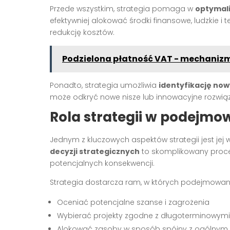
Przede wszystkim, strategia pomaga w
optymali
efektywniej alokować środki finansowe, ludzkie i
redukcję kosztów.
Podzielona płatność VAT - mechanizm
Ponadto, strategia umożliwia
identyfikację now
może odkryć nowe nisze lub innowacyjne rozwiąz
Rola strategii w podejmow
Jednym z kluczowych aspektów strategii jest jej 
decyzji strategicznych
to skomplikowany proces
potencjalnych konsekwencji.
Strategia dostarcza ram, w których podejmowane
Oceniać potencjalne szanse i zagrożenia
Wybierać projekty zgodne z długoterminowymi
Alokować zasoby w sposób spójny z ogólnym 