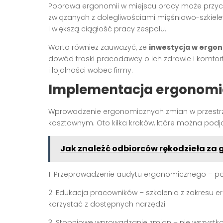
Poprawa ergonomii w miejscu pracy może przycz
związanych z dolegliwościami mięśniowo-szkieleto
i większą ciągłość pracy zespołu.
Warto również zauważyć, że
inwestycja w ergo
dowód troski pracodawcy o ich zdrowie i komfo
i lojalności wobec firmy.
Implementacja ergonomic
Wprowadzenie ergonomicznych zmian w przestrz
kosztownym. Oto kilka kroków, które można podj
Jak znaleźć odbiorców rękodzieła za 
1. Przeprowadzenie audytu ergonomicznego – 
2. Edukacja pracowników – szkolenia z zakresu 
korzystać z dostępnych narzędzi.
3. Stopniowe wprowadzanie zmian – nie wszystko