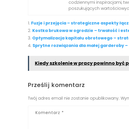
codziennymi inspiracjami, t
poszukujących wartościowych
Fuzje i przejęcia – strategiczne aspekty łą
Kostka brukowa w ogrodzie – trwałość i est
Optymalizacja kapitału obrotowego – strate
Sprytne rozwiązania dla małej garderoby –
Kiedy szkolenie w pracy powinno być 
Prześlij komentarz
Twój adres email nie zostanie opublikowany.
Wym