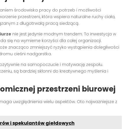
aniem środowiska pracy do potrzeb i możliwości
rzenie przestrzeni, która wspiera naturalne ruchy ciała,
ązanym z długotrwałą pracą siedzącą.
iurze
nie jest jedynie modnym trendem. To inwestycja w
da się na wymierne korzyści dla całej organizacji.
że znacząco zmniejszyć ryzyko wystąpienia dolegliwości
dromu cieśni nadgarstka.
pozytywnie na samopoczucie i motywację zespołu.
zeniu, są bardziej skłonni do kreatywnego myślenia i
micznej przestrzeni biurowej
aga uwzględnienia wielu aspektów. Oto najważniejsze z
orów i spekulantów giełdowych