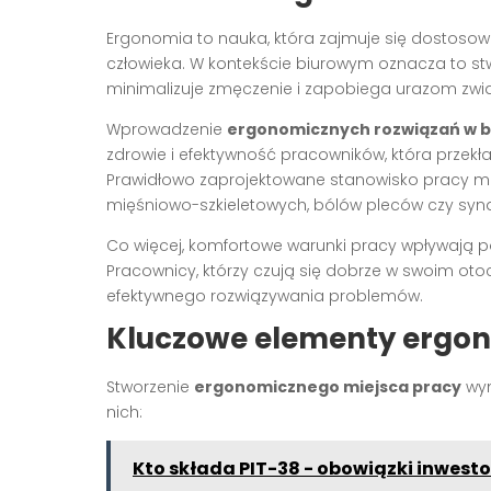
Ergonomia to nauka, która zajmuje się dostosow
człowieka. W kontekście biurowym oznacza to stwo
minimalizuje zmęczenie i zapobiega urazom zwi
Wprowadzenie
ergonomicznych rozwiązań w b
zdrowie i efektywność pracowników, która przekła
Prawidłowo zaprojektowane stanowisko pracy mo
mięśniowo-szkieletowych, bólów pleców czy syn
Co więcej, komfortowe warunki pracy wpływają 
Pracownicy, którzy czują się dobrze w swoim otoc
efektywnego rozwiązywania problemów.
Kluczowe elementy ergono
Stworzenie
ergonomicznego miejsca pracy
wym
nich:
Kto składa PIT-38 - obowiązki inwest