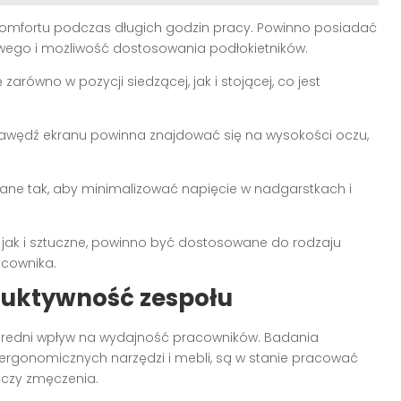
 komfortu podczas długich godzin pracy. Powinno posiadać
owego i możliwość dostosowania podłokietników.
zarówno w pozycji siedzącej, jak i stojącej, co jest
rawędź ekranu powinna znajdować się na wysokości oczu,
wane tak, aby minimalizować napięcie w nadgarstkach i
, jak i sztuczne, powinno być dostosowane do rodzaju
acownika.
duktywność zespołu
edni wpływ na wydajność pracowników. Badania
 ergonomicznych narzędzi i mebli, są w stanie pracować
u czy zmęczenia.