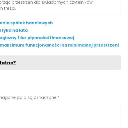
worząc przestrzeń dla świadomych czytelników
 treści.
czenia spółek handlowych
etyka na lata
giczny filar płynności finansowej
 maksimum funkcjonalności na minimalnej przestrzeni
płatne?
agane pola są oznaczone
*