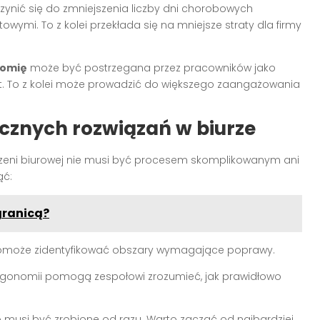
ynić się do zmniejszenia liczby dni chorobowych
wymi. To z kolei przekłada się na mniejsze straty dla firmy
nomię
może być postrzegana przez pracowników jako
rt. To z kolei może prowadzić do większego zaangażowania
znych rozwiązań w biurze
eni biurowej nie musi być procesem skomplikowanym ani
ąć:
granicą?
pomoże zidentyfikować obszary wymagające poprawy.
ergonomii pomogą zespołowi zrozumieć, jak prawidłowo
 musi być zrobione od razu. Warto zacząć od najbardziej