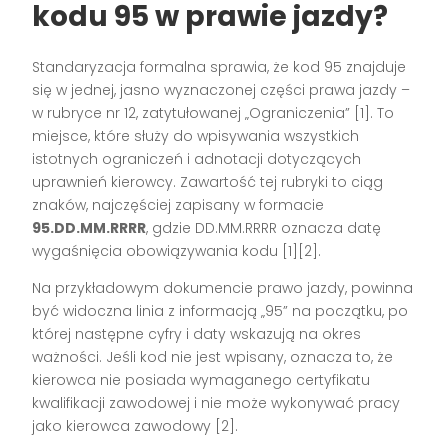
kodu 95 w prawie jazdy?
Standaryzacja formalna sprawia, że kod 95 znajduje
się w jednej, jasno wyznaczonej części prawa jazdy –
w rubryce nr 12, zatytułowanej „Ograniczenia” [1]. To
miejsce, które służy do wpisywania wszystkich
istotnych ograniczeń i adnotacji dotyczących
uprawnień kierowcy. Zawartość tej rubryki to ciąg
znaków, najczęściej zapisany w formacie
95.DD.MM.RRRR
, gdzie DD.MM.RRRR oznacza datę
wygaśnięcia obowiązywania kodu [1][2].
Na przykładowym dokumencie prawo jazdy, powinna
być widoczna linia z informacją „95” na początku, po
której następne cyfry i daty wskazują na okres
ważności. Jeśli kod nie jest wpisany, oznacza to, że
kierowca nie posiada wymaganego certyfikatu
kwalifikacji zawodowej i nie może wykonywać pracy
jako kierowca zawodowy [2].