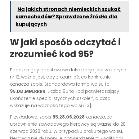
Na jakich stronach niemieckich szukać
samochodów? Sprawdzone źródła dla
kupujących
W jaki sposób odczytać i
zrozumieć kod 95?
Podczas gdy podstawowa lokalizacja jest w rubryce
nr 12, ważne jest, aby zrozumieć, co konkretnie
oznacza zapis. Standardowa forma wpisu to
95.DD.MM.RRRR
. Liczba 95 to kod potwierdzający
ukończenie specjalistycznych szkoleń, a data
wskazuje na ważność tego wpisu [3].
Przykładowo, zapis
95.28.06.2028
oznacza, że
uprawnienia zawodowego kierowcy są ważne do 28
czerwca 2028 roku. W przypadku braku tego wpisu,
kierowca nie dysponuje potwierdzeniem kwalifikacji