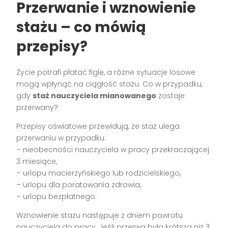
Przerwanie i wznowienie
stażu – co mówią
przepisy?
Życie potrafi płatać figle, a różne sytuacje losowe
mogą wpłynąć na ciągłość stażu. Co w przypadku,
gdy
staż nauczyciela mianowanego
zostaje
przerwany?
Przepisy oświatowe przewidują, że staż ulega
przerwaniu w przypadku:
– nieobecności nauczyciela w pracy przekraczającej
3 miesiące,
– urlopu macierzyńskiego lub rodzicielskiego,
– urlopu dla poratowania zdrowia,
– urlopu bezpłatnego.
Wznowienie stażu następuje z dniem powrotu
nauczyciela do pracy. Jeśli przerwa była krótsza niż 3