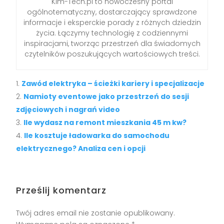
Kim-Tech.pl to nowoczesny portal
ogólnotematyczny, dostarczający sprawdzone
informacje i eksperckie porady z różnych dziedzin
życia. Łączymy technologię z codziennymi
inspiracjami, tworząc przestrzeń dla świadomych
czytelników poszukujących wartościowych treści.
Zawód elektryka – ścieżki kariery i specjalizacje
Namioty eventowe jako przestrzeń do sesji
zdjęciowych i nagrań video
Ile wydasz na remont mieszkania 45 m kw?
Ile kosztuje ładowarka do samochodu
elektrycznego? Analiza cen i opcji
Prześlij komentarz
Twój adres email nie zostanie opublikowany.