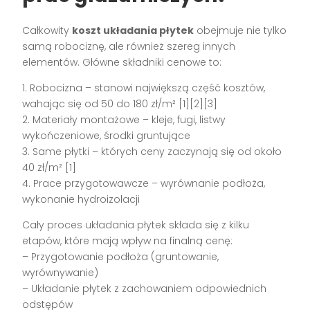
Całkowity
koszt układania płytek
obejmuje nie tylko
samą robociznę, ale również szereg innych
elementów. Główne składniki cenowe to:
1. Robocizna – stanowi największą część kosztów,
wahając się od 50 do 180 zł/m² [1][2][3]
2. Materiały montażowe – kleje, fugi, listwy
wykończeniowe, środki gruntujące
3. Same płytki – których ceny zaczynają się od około
40 zł/m² [1]
4. Prace przygotowawcze – wyrównanie podłoża,
wykonanie hydroizolacji
Cały proces układania płytek składa się z kilku
etapów, które mają wpływ na finalną cenę:
– Przygotowanie podłoża (gruntowanie,
wyrównywanie)
– Układanie płytek z zachowaniem odpowiednich
odstępów