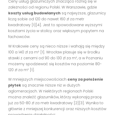
Ceny usług glazurniczych znacząco różnią się w
zależności od regionu Polski. W Warszawie, gdzie
koszty usług budowlanych
są najwyższe, glazurnicy
liczą sobie od 120 do nawet 160 zł za metr
kwadratowy [1][4]. Jest to spowodowane wyższymi
kosztami życia w stolicy oraz większym popytem na
fachowców.
W Krakowie ceny są nieco niższe i wahają się między
100 a 140 zł za m² [1]. Wrocław plasuje się w środku
stawki z cenami od 90 do 130 zł za m², a w Poznaniu
możemy spodziewać się kosztów na poziomie 80-
120 zł za m² [1].
W mniejszych miejscowościach
ceny za położenie
płytek
są znacznie niższe niż w dużych
aglomeracjach. W niektórych regionach Polski
można znaleźć glazurników, którzy wykonają pracę
już za 50-80 zł za metr kwadratowy [2][3]. Wynika to
głównie z mniejszej konkurencji oraz niższych kosztów
prowadzenia działalności.