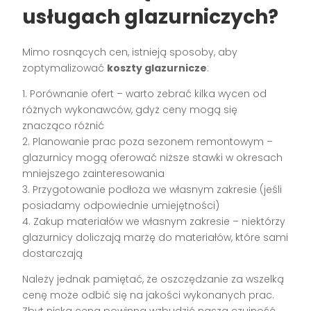
usługach glazurniczych?
Mimo rosnących cen, istnieją sposoby, aby
zoptymalizować
koszty glazurnicze
:
1. Porównanie ofert – warto zebrać kilka wycen od
różnych wykonawców, gdyż ceny mogą się
znacząco różnić
2. Planowanie prac poza sezonem remontowym –
glazurnicy mogą oferować niższe stawki w okresach
mniejszego zainteresowania
3. Przygotowanie podłoża we własnym zakresie (jeśli
posiadamy odpowiednie umiejętności)
4. Zakup materiałów we własnym zakresie – niektórzy
glazurnicy doliczają marżę do materiałów, które sami
dostarczają
Należy jednak pamiętać, że oszczędzanie za wszelką
cenę może odbić się na jakości wykonanych prac.
Zbyt niska cena powinna wzbudzić naszą czujność,