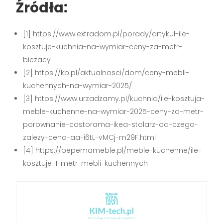
Źródła:
[1] https://www.extradom.pl/porady/artykul-ile-
kosztuje-kuchnia-na-wymiar-ceny-za-metr-
biezacy
[2] https://kb.pl/aktualnosci/dom/ceny-mebli-
kuchennych-na-wymiar-2025/
[3] https://www.urzadzamy.pl/kuchnia/ile-kosztuja-
meble-kuchenne-na-wymiar-2025-ceny-za-metr-
porownanie-castorama-ikea-stolarz-od-czego-
zalezy-cena-aa-i6tL-vMCj-m29F.html
[4] https://bepemameble.pl/meble-kuchenne/ile-
kosztuje-1-metr-mebli-kuchennych