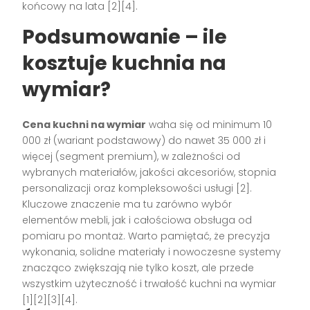
końcowy na lata
[2][4]
.
Podsumowanie – ile
kosztuje kuchnia na
wymiar?
Cena kuchni na wymiar
waha się od minimum 10
000 zł (wariant podstawowy) do nawet 35 000 zł i
więcej (segment premium), w zależności od
wybranych materiałów, jakości akcesoriów, stopnia
personalizacji oraz kompleksowości usługi
[2]
.
Kluczowe znaczenie ma tu zarówno wybór
elementów mebli, jak i całościowa obsługa od
pomiaru po montaż. Warto pamiętać, że precyzja
wykonania, solidne materiały i nowoczesne systemy
znacząco zwiększają nie tylko koszt, ale przede
wszystkim użyteczność i trwałość kuchni na wymiar
[1][2][3][4]
.