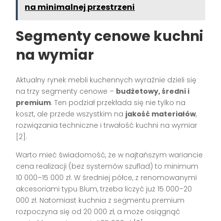
na minimalnej przestrzeni
Segmenty cenowe kuchni
na wymiar
Aktualny rynek mebli kuchennych wyraźnie dzieli się
na trzy segmenty cenowe –
budżetowy, średni i
premium
. Ten podział przekłada się nie tylko na
koszt, ale przede wszystkim na
jakość materiałów
,
rozwiązania techniczne i trwałość kuchni na wymiar
[2]
.
Warto mieć świadomość, że w najtańszym wariancie
cena realizacji (bez systemów szuflad) to minimum
10 000–15 000 zł. W średniej półce, z renomowanymi
akcesoriami typu Blum, trzeba liczyć już 15 000–20
000 zł. Natomiast kuchnia z segmentu premium
rozpoczyna się od 20 000 zł, a może osiągnąć