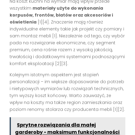
Na koszt kuchni na wymiar mają wpływ przede
wszystkim
materiały użyte do wykonania
korpusów, frontów, blatów oraz akcesoriów i
oświetlenia
[1][4]
. Znaczenie mają również
indywidualne elementy takie jak projekt czy pomiary i
sam montaż mebli
[1]
. Niezależnie od tego, czy wybór
pada na rozwiązanie ekonomiczne, czy segment
premium, cena rośnie razem z wysoką jakością,
trwałością i dodatkowymi systemami podnoszącymi
komfort eksploatacji
[2][3]
.
Kolejnym istotnym aspektem jest stopień
personalizacji – im większe dopasowanie do potrzeb
i nietypowych wymiarów lub rozwiązań technicznych,
tym wyższy koszt końcowy. Warto zauważyć, że
wpływ na koszty ma także region zamieszkania oraz
poziom renomy stolarza czy producenta mebli
[1][2]
.
Sprytne rozwiązania dla małej
garderoby - maksimum funkcjonalności