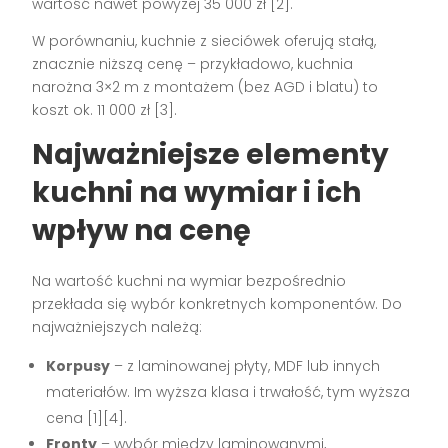
wartość nawet powyżej 35 000 zł
[2]
.
W porównaniu, kuchnie z sieciówek oferują stałą,
znacznie niższą cenę – przykładowo, kuchnia
narożna 3×2 m z montażem (bez AGD i blatu) to
koszt ok. 11 000 zł
[3]
.
Najważniejsze elementy
kuchni na wymiar i ich
wpływ na cenę
Na wartość kuchni na wymiar bezpośrednio
przekłada się wybór konkretnych komponentów. Do
najważniejszych należą:
Korpusy
– z laminowanej płyty, MDF lub innych
materiałów. Im wyższa klasa i trwałość, tym wyższa
cena
[1][4]
.
Fronty
– wybór między laminowanymi,