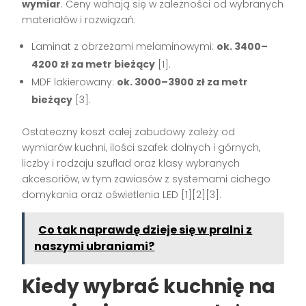
wymiar
. Ceny wahają się w zależności od wybranych
materiałów i rozwiązań:
Laminat z obrzeżami melaminowymi:
ok. 3400–
4200 zł za metr bieżący
[1]
.
MDF lakierowany:
ok. 3000–3900 zł za metr
bieżący
[3]
.
Ostateczny koszt całej zabudowy zależy od
wymiarów kuchni, ilości szafek dolnych i górnych,
liczby i rodzaju szuflad oraz klasy wybranych
akcesoriów, w tym zawiasów z systemami cichego
domykania oraz oświetlenia LED
[1][2][3]
.
Co tak naprawdę dzieje się w pralni z
naszymi ubraniami?
Kiedy wybrać kuchnię na