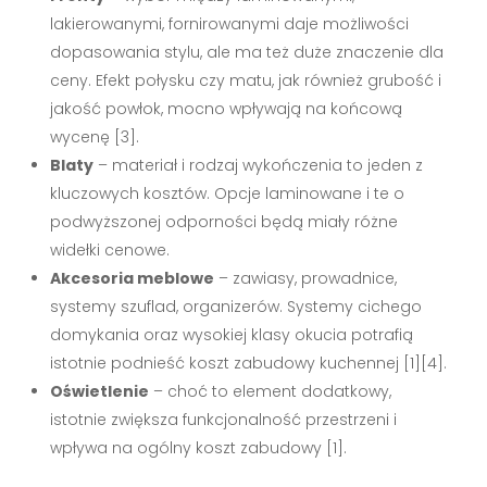
lakierowanymi, fornirowanymi daje możliwości
dopasowania stylu, ale ma też duże znaczenie dla
ceny. Efekt połysku czy matu, jak również grubość i
jakość powłok, mocno wpływają na końcową
wycenę
[3]
.
Blaty
– materiał i rodzaj wykończenia to jeden z
kluczowych kosztów. Opcje laminowane i te o
podwyższonej odporności będą miały różne
widełki cenowe.
Akcesoria meblowe
– zawiasy, prowadnice,
systemy szuflad, organizerów. Systemy cichego
domykania oraz wysokiej klasy okucia potrafią
istotnie podnieść koszt zabudowy kuchennej
[1][4]
.
Oświetlenie
– choć to element dodatkowy,
istotnie zwiększa funkcjonalność przestrzeni i
wpływa na ogólny koszt zabudowy
[1]
.