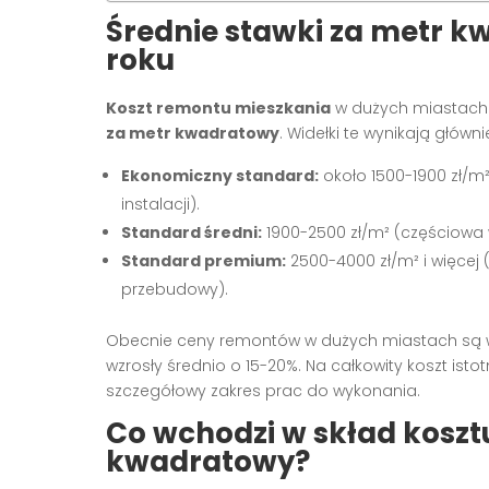
Średnie stawki za metr 
roku
Koszt remontu mieszkania
w dużych miastach w
za metr kwadratowy
. Widełki te wynikają głów
Ekonomiczny standard:
około 1500-1900 zł/m
instalacji).
Standard średni:
1900-2500 zł/m² (częściowa wy
Standard premium:
2500-4000 zł/m² i więcej
przebudowy).
Obecnie ceny remontów w dużych miastach są wy
wzrosły średnio o 15-20%. Na całkowity koszt ist
szczegółowy zakres prac do wykonania.
Co wchodzi w skład koszt
kwadratowy?