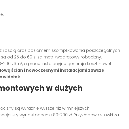
e,
 z ilością oraz poziomem skomplikowania poszczególnych
 są od 25 do 60 zł za metr kwadratowy robocizny.
200 zł/m², a prace instalacyjne generują koszt nawet
ową ścian i nowoczesnymi instalacjami zawsze
c widełek.
remontowych w dużych
ocizny są wyraźnie wyższe niż w mniejszych
cjalisty wynosi obecnie 80-200 zł. Przykładowe stawki za