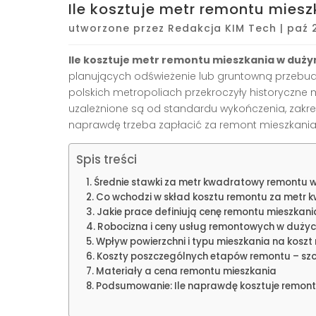
Ile kosztuje metr remontu mies
utworzone przez
Redakcja KIM Tech
|
paź 
Ile kosztuje metr remontu mieszkania w duż
planujących odświeżenie lub gruntowną przebu
polskich metropoliach przekroczyły historyczne
uzależnione są od standardu wykończenia, zakresu
naprawdę trzeba zapłacić za remont mieszkania w
Spis treści
Średnie stawki za metr kwadratowy remontu w
Co wchodzi w skład kosztu remontu za metr
Jakie prace definiują cenę remontu mieszkani
Robocizna i ceny usług remontowych w duży
Wpływ powierzchni i typu mieszkania na koszt
Koszty poszczególnych etapów remontu – sz
Materiały a cena remontu mieszkania
Podsumowanie: Ile naprawdę kosztuje remont