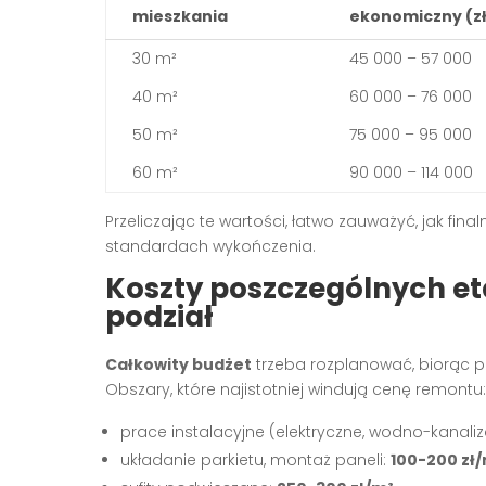
mieszkania
ekonomiczny (zł
30 m²
45 000 – 57 000
40 m²
60 000 – 76 000
50 m²
75 000 – 95 000
60 m²
90 000 – 114 000
Przeliczając te wartości, łatwo zauważyć, jak fina
standardach wykończenia.
Koszty poszczególnych e
podział
Całkowity budżet
trzeba rozplanować, biorąc p
Obszary, które najistotniej windują cenę remontu:
prace instalacyjne (elektryczne, wodno-kanali
układanie parkietu, montaż paneli:
100-200 zł