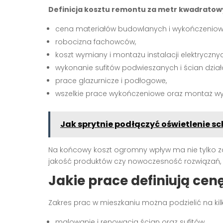
Definicja kosztu remontu za metr kwadratow
cena materiałów budowlanych i wykończeniow
robocizna fachowców,
koszt wymiany i montażu instalacji elektryczn
wykonanie sufitów podwieszanych i ścian dzia
prace glazurnicze i podłogowe,
wszelkie prace wykończeniowe oraz montaż w
Jak sprytnie podłączyć oświetlenie s
Na końcowy koszt ogromny wpływ ma nie tylko za
jakość produktów czy nowoczesność rozwiązań, 
Jakie prace definiują ce
Zakres prac w mieszkaniu można podzielić na kil
malowanie i renowacja ścian oraz sufitów,