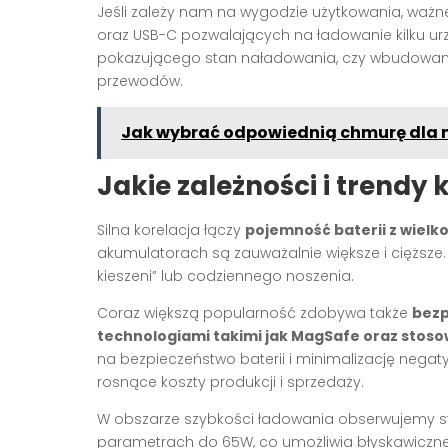
Jeśli zależy nam na wygodzie użytkowania, ważn
oraz USB-C pozwalających na ładowanie kilku ur
pokazującego stan naładowania, czy wbudowane 
przewodów.
Jak wybrać odpowiednią chmurę dla m
Jakie zależności i trend
Silna korelacja łączy
pojemność baterii z wielk
akumulatorach są zauważalnie większe i cięższe
kieszeni” lub codziennego noszenia.
Coraz większą popularność zdobywa także
bezp
technologiami takimi jak MagSafe oraz stos
na bezpieczeństwo baterii i minimalizację nega
rosnące koszty produkcji i sprzedaży.
W obszarze szybkości ładowania obserwujemy sta
parametrach do 65W, co umożliwia błyskawiczne