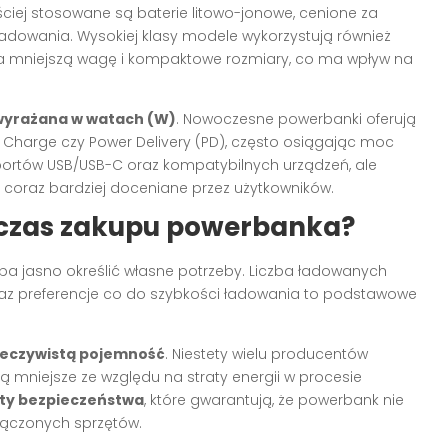
ściej stosowane są baterie litowo-jonowe, cenione za
ładowania. Wysokiej klasy modele wykorzystują również
na mniejszą wagę i kompaktowe rozmiary, co ma wpływ na
wyrażana w watach (W)
. Nowoczesne powerbanki oferują
k Charge czy Power Delivery (PD), często osiągając moc
ortów USB/USB-C oraz kompatybilnych urządzeń, ale
st coraz bardziej doceniane przez użytkowników.
dczas zakupu powerbanka?
ba jasno określić własne potrzeby. Liczba ładowanych
z preferencje co do szybkości ładowania to podstawowe
rzeczywistą pojemność
. Niestety wielu producentów
 mniejsze ze względu na straty energii w procesie
aty bezpieczeństwa
, które gwarantują, że powerbank nie
łączonych sprzętów.