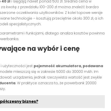
 40 zł
i sięgają nawet ponad 500 zł. Średnia cena w
e za kwotę z przedziału 100–200 zł można znaleźć bardzo
szerzone oczekiwania użytkowników. Z kolei topowe wersje
e technologie – kosztują przeciętnie około 300 zł, a ich
eli specjalistycznych.
 parametrami i funkcjami, dlatego analiza kosztów powinna
powerbanka.
wające na wybór i cenę
 użyteczności jest
pojemność akumulatora, podawana
modele mieszczą się w zakresie 5000 do 30000 mAh. Im
ować urządzenia, jednak rzeczywista wartość jest zwykle
oducenta
. W praktyce oznacza to, że powerbank 20000
azy.
półczesny biznes?