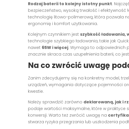
Rodzaj baterii to kolejny istotny punkt
. Najczę
bezpieczeństwo, wysoką trwałość i efektywność 
technologię litowo-polimerową, która pozwala 
ergonomię i komfort użytkowania.
Kolejnym czynnikiem jest
szybkość ładowania, 
technologie szybkiego ładowania, takie jak Quic
nawet
65W i więcej
. Wymaga to odpowiednich p
znacznie skraca czas uzupełnienia baterii, co je
Na co zwrócić uwagę po
Zanim zdecydujemy się na konkretny model, trze
urządzeń, wymagania dotyczące pojemności ora
kwestie.
Należy sprawdzić zarówno
deklarowaną, jak i 
podaje wartości maksymalne, które w praktyce są
konwersji. Warto też zwrócić uwagę na
certyfik
stwarza ryzyka przegrzania lub uszkodzenia pod