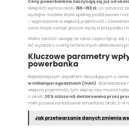
Ceny powerbanków zaczynają się już od około
sklepach wynosi około
165–193 zł
, co oznacza, ż
wydajne modele, które spełnią podstawowe i roz
– wyposażone w większą pojemność i zaawansowan
cena może rosnąć jeszcze wyżej w przypadku mod
Warto zwrócić uwagę, że cena często łączy się z
iść w parze z oceną technicznych właściwości 
Kluczowe parametry wpły
powerbanka
Najważniejszym aspektem decydującym o cenie i
w miliamperogodzinach (mAh)
. Standardowe 
większa pojemność, tym więcej razy można naład
o około
20% niższa niż deklarowana przez pr
mAh pozwoli na ładownie smartfona około 3–4 r
Jak przetwarzanie danych zmienia ws