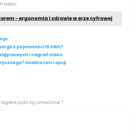
 treści.
erem - ergonomia i zdrowie w erze cyfrowej
acje
rgii o pojemności 10 kWh?
zdjęciowych i nagrań video
ycznego? Analiza cen i opcji
agane pola są oznaczone
*