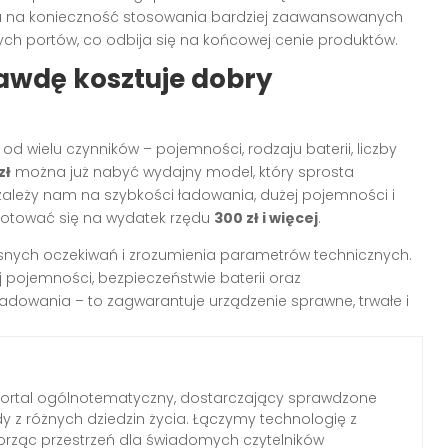
ywa na konieczność stosowania bardziej zaawansowanych
ych portów, co odbija się na końcowej cenie produktów.
awdę kosztuje dobry
od wielu czynników – pojemności, rodzaju baterii, liczby
zł
można już nabyć wydajny model, który sprosta
zależy nam na szybkości ładowania, dużej pojemności i
otować się na wydatek rzędu
300 zł i więcej
.
snych oczekiwań i zrozumienia parametrów technicznych.
 pojemności, bezpieczeństwie baterii oraz
dowania – to zagwarantuje urządzenie sprawne, trwałe i
portal ogólnotematyczny, dostarczający sprawdzone
dy z różnych dziedzin życia. Łączymy technologię z
worząc przestrzeń dla świadomych czytelników