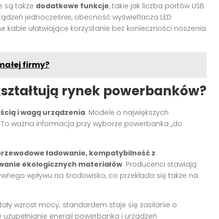
e są także
dodatkowe funkcje
, takie jak liczba portów USB
ządzeń jednocześnie, obecność wyświetlacza LED
kable ułatwiające korzystanie bez konieczności noszenia
ałej firmy?
y kształtują rynek powerbanków?
ością i wagą urządzenia
. Modele o największych
. To ważna informacja przy wyborze powerbanka „do
rzewodowe ładowanie, kompatybilność z
owanie ekologicznych materiałów
. Producenci stawiają
tywnego wpływu na środowisko, co przekłada się także na
ły wzrost mocy; standardem staje się zasilanie o
 uzupełnianie energii powerbanka i urządzeń