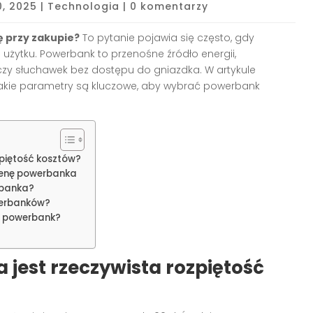
0, 2025
|
Technologia
|
0 komentarzy
ę przy zakupie?
To pytanie pojawia się często, gdy
żytku. Powerbank to przenośne źródło energii,
zy słuchawek bez dostępu do gniazdka. W artykule
 jakie parametry są kluczowe, aby wybrać powerbank
zpiętość kosztów?
cenę powerbanka
rbanka?
owerbanków?
y powerbank?
jest rzeczywista rozpiętość