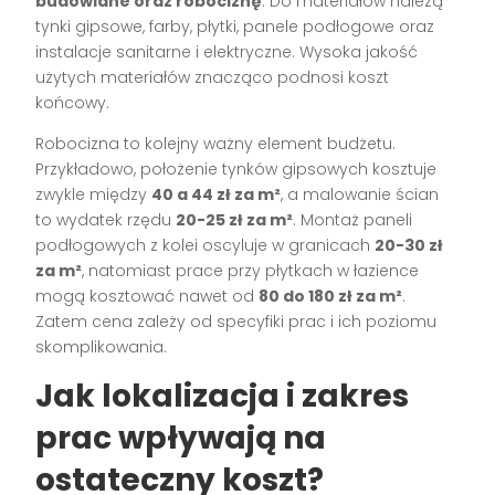
budowlane oraz robociznę
. Do materiałów należą
tynki gipsowe, farby, płytki, panele podłogowe oraz
instalacje sanitarne i elektryczne. Wysoka jakość
użytych materiałów znacząco podnosi koszt
końcowy.
Robocizna to kolejny ważny element budżetu.
Przykładowo, położenie tynków gipsowych kosztuje
zwykle między
40 a 44 zł za m²
, a malowanie ścian
to wydatek rzędu
20-25 zł za m²
. Montaż paneli
podłogowych z kolei oscyluje w granicach
20-30 zł
za m²
, natomiast prace przy płytkach w łazience
mogą kosztować nawet od
80 do 180 zł za m²
.
Zatem cena zależy od specyfiki prac i ich poziomu
skomplikowania.
Jak lokalizacja i zakres
prac wpływają na
ostateczny koszt?