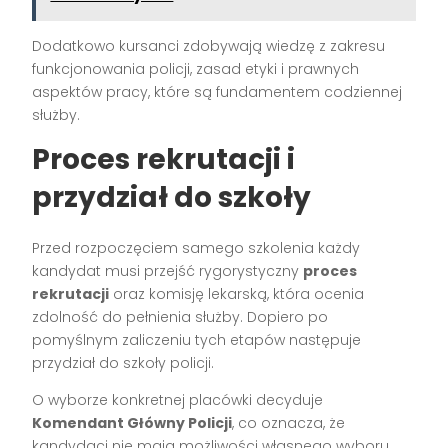
Dodatkowo kursanci zdobywają wiedzę z zakresu
funkcjonowania policji, zasad etyki i prawnych
aspektów pracy, które są fundamentem codziennej
służby.
Proces rekrutacji i
przydział do szkoły
Przed rozpoczęciem samego szkolenia każdy
kandydat musi przejść rygorystyczny
proces
rekrutacji
oraz komisję lekarską, która ocenia
zdolność do pełnienia służby. Dopiero po
pomyślnym zaliczeniu tych etapów następuje
przydział do szkoły policji.
O wyborze konkretnej placówki decyduje
Komendant Główny Policji
, co oznacza, że
kandydaci nie mają możliwości własnego wyboru