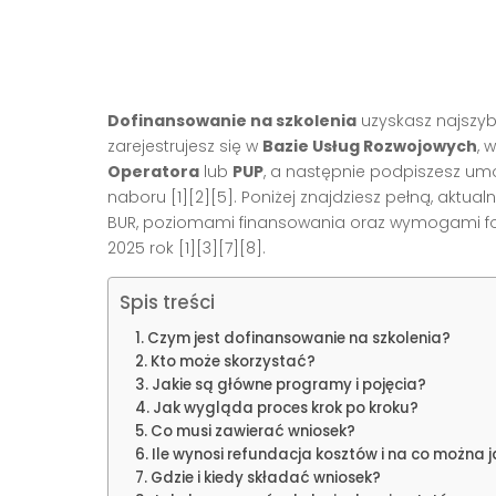
Dofinansowanie na szkolenia
uzyskasz najszyb
zarejestrujesz się w
Bazie Usług Rozwojowych
, 
Operatora
lub
PUP
, a następnie podpiszesz umo
naboru [1][2][5]. Poniżej znajdziesz pełną, aktua
BUR, poziomami finansowania oraz wymogami fo
2025 rok [1][3][7][8].
Spis treści
Czym jest dofinansowanie na szkolenia?
Kto może skorzystać?
Jakie są główne programy i pojęcia?
Jak wygląda proces krok po kroku?
Co musi zawierać wniosek?
Ile wynosi refundacja kosztów i na co można 
Gdzie i kiedy składać wniosek?