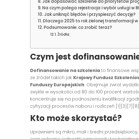
Jak dopasować szkolenie do priorytetów pr
Na czym polega rejestracja i wybór usługi w 
Jak uniknąć błędów i przyspieszyć decyzję?
Dlaczego 2025 to rok zielonej transformacji w
Podsumowanie: co zrobić teraz?
Źródła:
Czym jest dofinansowanie
Dofinansowanie na szkolenia
to finansowe wsp
ze źródeł takich jak
Krajowy Fundusz Szkolenio
Funduszy Europejskich
. Obejmuje zwrot wydatkó
zwykle w wysokości od 80 do 100 procent wartości
koncentruje się na podnoszeniu kwalifikacji zgodn
cyfryzacji procesów naboru i rozliczeń [1][3][7][8]
Kto może skorzystać?
Uprawnieni są mikro, mali i średni przedsiębior
oraz wybrane jednostki samorządu terytorialne