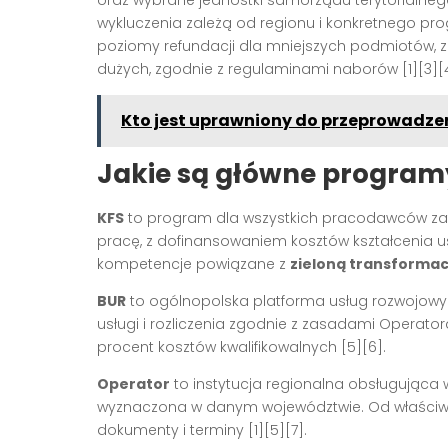
wykluczenia zależą od regionu i konkretnego pr
poziomy refundacji dla mniejszych podmiotów, z
dużych, zgodnie z regulaminami naborów [1][3][4
Kto jest uprawniony do przeprowadze
Jakie są główne programy
KFS
to program dla wszystkich pracodawców za
pracę, z dofinansowaniem kosztów kształcenia u
kompetencje powiązane z
zieloną transformac
BUR
to ogólnopolska platforma usług rozwojowy
usługi i rozliczenia zgodnie z zasadami Operato
procent kosztów kwalifikowalnych [5][6].
Operator
to instytucja regionalna obsługująca w
wyznaczona w danym województwie. Od właści
dokumenty i terminy [1][5][7].