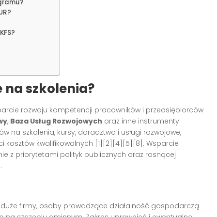
ogramu?
BUR?
 KFS?
 na szkolenia?
arcie rozwoju kompetencji pracowników i przedsiębiorców
wy
,
Baza Usług Rozwojowych
oraz inne instrumenty
w na szkolenia, kursy, doradztwo i usługi rozwojowe,
 kosztów kwalifikowalnych [1][2][4][5][8]. Wsparcie
ie z priorytetami polityk publicznych oraz rosnącej
.
cy, duże firmy, osoby prowadzące działalność gospodarczą
go na szczeblu gminnym. Zakres uprawnień i ewentualne