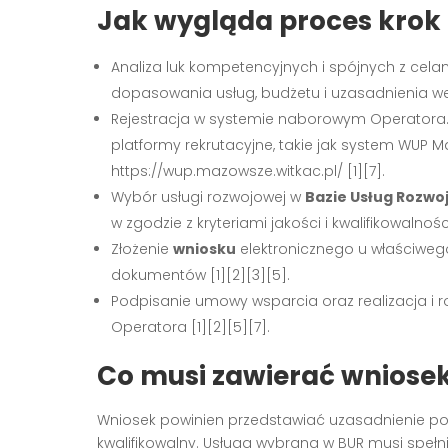
Jak wygląda proces krok
Analiza luk kompetencyjnych i spójnych z cela
dopasowania usług, budżetu i uzasadnienia we 
Rejestracja w systemie naborowym Operator
platformy rekrutacyjne, takie jak system WU
https://wup.mazowsze.witkac.pl/ [1][7].
Wybór usługi rozwojowej w
Bazie Usług Rozw
w zgodzie z kryteriami jakości i kwalifikowalnośc
Złożenie
wniosku
elektronicznego u właściwego
dokumentów [1][2][3][5].
Podpisanie umowy wsparcia oraz realizacja i 
Operatora [1][2][5][7].
Co musi zawierać wniose
Wniosek powinien przedstawiać uzasadnienie potr
kwalifikowalny. Usługa wybrana w BUR musi spełn