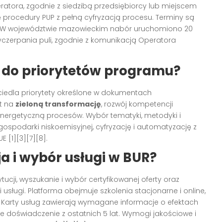
eratora, zgodnie z siedzibą przedsiębiorcy lub miejscem
ię procedury PUP z pełną cyfryzacją procesu. Terminy są
ków. W województwie mazowieckim nabór uruchomiono 20
wyczerpania puli, zgodnie z komunikacją Operatora
 do priorytetów programu?
rciedla priorytety określone w dokumentach
st na
zieloną transformację
, rozwój kompetencji
energetyczną procesów. Wybór tematyki, metodyki i
gospodarki niskoemisyjnej, cyfryzację i automatyzację z
 [1][3][7][8].
a i wybór usługi w BUR?
ucji, wyszukanie i wybór certyfikowanej oferty oraz
sługi. Platforma obejmuje szkolenia stacjonarne i online,
 Karty usług zawierają wymagane informacje o efektach
e doświadczenie z ostatnich 5 lat. Wymogi jakościowe i