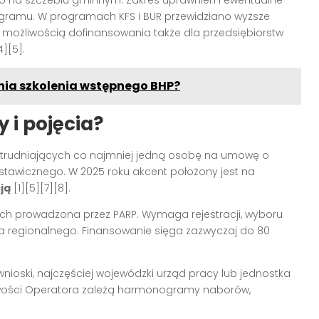
ogramu. W programach KFS i BUR przewidziano wyższe
 możliwością dofinansowania także dla przedsiębiorstw
][5].
nia szkolenia wstępnego BHP?
 i pojęcia?
trudniających co najmniej jedną osobę na umowę o
stawicznego. W 2025 roku akcent położony jest na
ją
[1][5][7][8].
ch prowadzona przez PARP. Wymaga rejestracji, wyboru
ra regionalnego. Finansowanie sięga zazwyczaj do 80
nioski, najczęściej wojewódzki urząd pracy lub jednostka
wości Operatora zależą harmonogramy naborów,