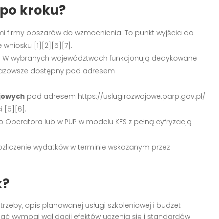
 po kroku?
mi firmy obszarów do wzmocnienia. To punkt wyjścia do
wniosku [1][2][5][7].
a. W wybranych województwach funkcjonują dedykowane
P Mazowsze dostępny pod adresem
ojowych
pod adresem https://uslugirozwojowe.parp.gov.pl/
i [5][6].
 Operatora lub w PUP w modelu KFS z pełną cyfryzacją
rozliczenie wydatków w terminie wskazanym przez
k?
zeby, opis planowanej usługi szkoleniowej i budżet
iać wymogi walidacji efektów uczenia się i standardów