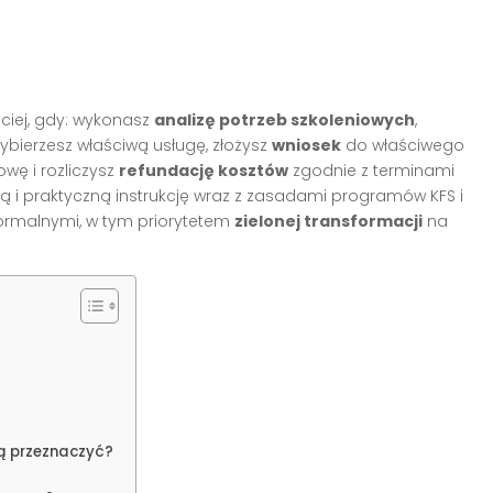
ciej, gdy: wykonasz
analizę potrzeb szkoleniowych
,
wybierzesz właściwą usługę, złożysz
wniosek
do właściwego
wę i rozliczysz
refundację kosztów
zgodnie z terminami
lną i praktyczną instrukcję wraz z zasadami programów KFS i
rmalnymi, w tym priorytetem
zielonej transformacji
na
ją przeznaczyć?