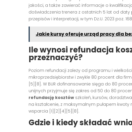
jakości, a także zawierać informacje o kwalifik
doświadczenia trenera z ostatnich 5 lat od daty p
przepisów i interpretacji, w tym Dz.U. 2023 poz. 1
Jakie kursy oferuje urząd pracy dla b
Ile wynosi refundacja kos
przeznaczyć?
Poziom refundacji zależy od programu i wielkości
mikroprzedsiębiorstw i zwykle 80 procent dla fi
[5][8]. W BUR dofinansowanie sięga do 80 procen
unijnych przyjmuje się zakres od 50 do 80 procen
refundację kosztów
szkoleń, kursów, doradztwa 
na kształcenie, z maksymalnym pułapem kwoty
wsparcia [1][2][4][5][8].
Gdzie i kiedy składać wni