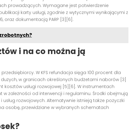
acjach prowadzących. Wymagane jest potwierdzenie
ublikacji karty usługi, zgodnie z wytycznymi wynikającymi z
686, oraz dokumentacją PARP [3][6].
ezrobotnych?
ztów i na co można ją
 przedsiębiorcy. W KFS refundacja sięga 100 procent dla
rm dużych, w granicach określonych budżetami naborów [3]
t kosztów usługi rozwojowej [5][6]. W instrumentach
t w zależności od interwencji i regulaminu. Środki obejmują
i usług rozwojowych. Alternatywnie istnieją także pożyczki
 na osobę, przewidziane w wybranych schematach
osek?