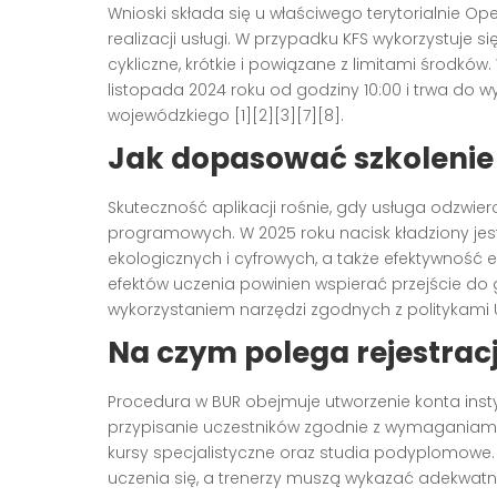
Wnioski składa się u właściwego terytorialnie Op
realizacji usługi. W przypadku KFS wykorzystuje s
cykliczne, krótkie i powiązane z limitami środ
listopada 2024 roku od godziny 10:00 i trwa do 
wojewódzkiego [1][2][3][7][8].
Jak dopasować szkolenie
Skuteczność aplikacji rośnie, gdy usługa odzwie
programowych. W 2025 roku nacisk kładziony je
ekologicznych i cyfrowych, a także efektywność 
efektów uczenia powinien wspierać przejście do 
wykorzystaniem narzędzi zgodnych z politykami UE
Na czym polega rejestracj
Procedura w BUR obejmuje utworzenie konta instyt
przypisanie uczestników zgodnie z wymaganiami u
kursy specjalistyczne oraz studia podyplomowe.
uczenia się, a trenerzy muszą wykazać adekwatn