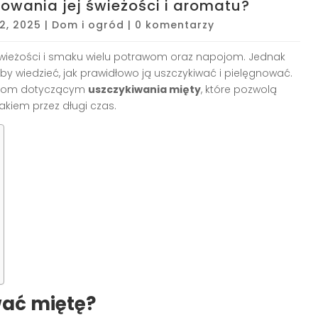
owania jej świeżości i aromatu?
22, 2025
|
Dom i ogród
|
0 komentarzy
świeżości i smaku wielu potrawom oraz napojom. Jednak
, by wiedzieć, jak prawidłowo ją uszczykiwać i pielęgnować.
tykom dotyczącym
uszczykiwania mięty
, które pozwolą
kiem przez długi czas.
wać miętę?