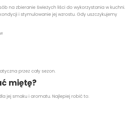
sób na zbieranie świeżych liści do wykorzystania w kuchni.
kondycji i stymulowanie jej wzrostu. Gdy uszczykujemy
ów
atyczna przez cały sezon.
ać miętę?
 jej smaku i aromatu. Najlepiej robić to: