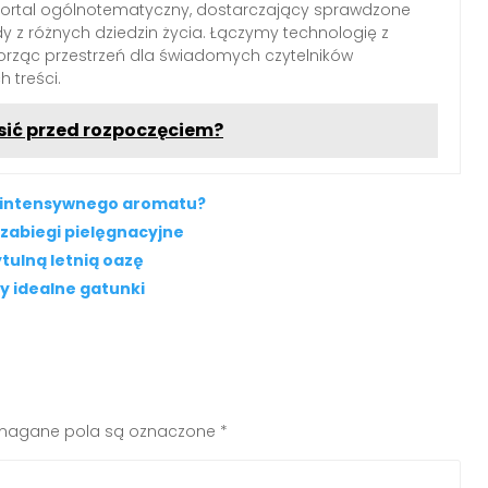
portal ogólnotematyczny, dostarczający sprawdzone
dy z różnych dziedzin życia. Łączymy technologię z
worząc przestrzeń dla świadomych czytelników
 treści.
sić przed rozpoczęciem?
i intensywnego aromatu?
 zabiegi pielęgnacyjne
tulną letnią oazę
y idealne gatunki
agane pola są oznaczone
*