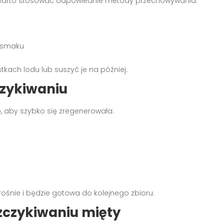
 warto stosować odpowiednie metody przechowywania:
o smaku
tkach lodu lub suszyć je na później.
czykiwaniu
ę, aby szybko się zregenerowała:
rośnie i będzie gotowa do kolejnego zbioru.
szczykiwaniu mięty