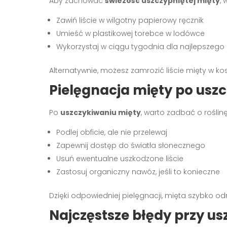
Aby zachować
świeżość uszczypniętej mięty
,
Zawiń liście w wilgotny papierowy ręcznik
Umieść w plastikowej torebce w lodówce
Wykorzystaj w ciągu tygodnia dla najlepszeg
Alternatywnie, możesz zamrozić liście mięty w kos
Pielęgnacja mięty po usz
Po
uszczykiwaniu mięty
, warto zadbać o roślin
Podlej obficie, ale nie przelewaj
Zapewnij dostęp do światła słonecznego
Usuń ewentualne uszkodzone liście
Zastosuj organiczny nawóz, jeśli to konieczne
Dzięki odpowiedniej pielęgnacji, mięta szybko od
Najczęstsze błędy przy u