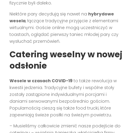
fizycznie byli daleko.
Niektóre pary decydują się nawet na
hybrydowe
wesela
, łączące tradycyjne przyjęcie z elementami
wirtualnymi. Goście online mogą uczestniczyć w
toastach, oglądać pierwszy taniec młodej pary czy
wysłuchać przemówień.
Catering weselny w nowej
odsłonie
Wesele w czasach COVID-19
to także rewolucja w
kwestii jedzenia. Tradycyjne bufety i wspólne stoły
zostały zastąpione indywidualnymi porcjami i
daniami serwowanymi bezpośrednio gościom.
Popularnością cieszą się także food trucki, które
zapewniają świeże posiłki na świeżym powietrzu.
– Musieliśmy całkowicie zmienić nasze podejście do
cateringu – wyjaśnia Agnieszka, właścicielka firmy