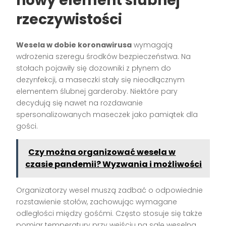
nowy element ślubnej
rzeczywistości
Wesela w dobie koronawirusa
wymagają
wdrożenia szeregu środków bezpieczeństwa. Na
stołach pojawiły się dozowniki z płynem do
dezynfekcji, a maseczki stały się nieodłącznym
elementem ślubnej garderoby. Niektóre pary
decydują się nawet na rozdawanie
spersonalizowanych maseczek jako pamiątek dla
gości.
Czy można organizować wesela w
czasie pandemii? Wyzwania i możliwości
Organizatorzy wesel muszą zadbać o odpowiednie
rozstawienie stołów, zachowując wymagane
odległości między gośćmi. Często stosuje się także
pomiar temperatury przy wejściu na salę weselną.