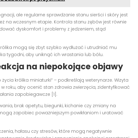
ęgnacji, ale regularne sprawdzanie stanu sierści i skóry jest
ież na wczesnym etapie. Kontrola stanu zębów jest równie
dować dyskomfort i problemy z jedzeniem, stąd
królika mogą się zbyt szybko wydłużać i utrudniać mu
ka tygodni, aby uniknąć ich wrastania lub bólu.
reakcja na niepokojące objawy
życia królika miniaturki” – podkreślają weterynarze. Wizyta
w roku, aby ocenić stan zdrowia zwierzęcia, zidentyfikować
ałania zapobiegawcze [1].
nia, brak apetytu, biegunki, kichanie czy zmiany na
em mogą zapobiec poważniejszym powikłaniom i uratować
czenia, hałasu czy stresów, które mogą negatywnie