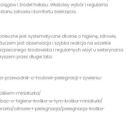
ciągów i źródeł hałasu. Właściwy wybór i regularna
anu zdrowia i komfortu zwierzęcia.
konieczne jest systematyczne dbanie o higienę, zdrowie,
Kluczem jest obserwacja i szybka reakcja na wszelkie
zpiecznego środowiska i regularnych wizyt u weterynarza
zyszem przez długie lata.
turka-przewodnik-o-hodowli-pielegnacji-i-zywieniu-
rolikiem-miniaturka/
-dbac-o-higiene-krolika-w-tym-krolika-miniaturki/
rzeta/zdrowie-i-pielegnacja/pielegnacja-krolika-