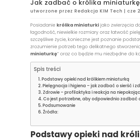
Jak zadbać o królika miniaturkę
utworzone przez
Redakcja KIM Tech
|
cze 
Posiadanie
królika miniaturki
jako zwierzęcia d
łagodność, niewielkie rozmiary oraz łatwość piel
szczęśliwe życie, konieczne jest poznanie pod
zrozumienie potrzeb tego delikatnego stworzenia. 
miniaturkę
” oraz co będzie mu niezbędne do k
Spis treści
Podstawy opieki nad królikiem miniaturką
Pielęgnacja i higiena – jak zadbać o sierść i zd
Zdrowie – profilaktyka i reakcja na niepokoją
Co jest potrzebne, aby odpowiednio zadbać o
Podsumowanie
Źródła:
Podstawy opieki nad król