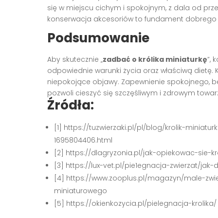
się w miejscu cichym i spokojnym, z dala od prze
konserwacja akcesoriów to fundament dobrego st
Podsumowanie
Aby skutecznie „
zadbać o królika miniaturkę
”, 
odpowiednie warunki życia oraz właściwą dietę. 
niepokojące objawy. Zapewnienie spokojnego, be
pozwoli cieszyć się szczęśliwym i zdrowym towar
Źródła:
[1] https://tuzwierzaki.pl/pl/blog/krolik-minia
1695804406.html
[2] https://dlagryzonia.pl/jak-opiekowac-sie-k
[3] https://lux-vet.pl/pie1egnacja-zwierzat/jak
[4] https://www.zooplus.pl/magazyn/male-zwie
miniaturowego
[5] https://okienkozycia.pl/pielegnacja-krolika/