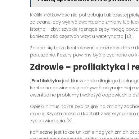
Króliki krótkowłose nie potrzebują tak częstej piel
zalecane, aby wykryć ewentualne zmiany lub łup
istotna – zbyt szybkie rosnące zęby mogą powo
konieczność częstych wizyt u weterynarza [1,3].
Zaleca się także kontrolowanie pazurów, które u 
poruszanie. Pazury powinny być przycinane co kil
Zdrowie – profilaktyka i 
„
Profilaktyka
jest kluczem do długiego i pełnego 
kontrolna powinna się odbywać przynajmniej raz 
ewentualne problemy i wdrożyć odpowiednie dzi
Opiekun musi także być czujny na zmiany zachowa
skórze. Szybka reakcja i kontakt z weterynarz
życie zwierzęcia [3].
Konieczne jest także unikanie nagłych zmian oto