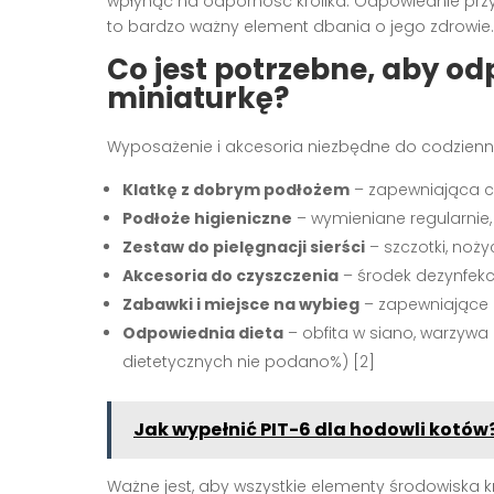
wpłynąć na odporność królika. Odpowiednie przy
to bardzo ważny element dbania o jego zdrowie.
Co jest potrzebne, aby od
miniaturkę?
Wyposażenie i akcesoria niezbędne do codzienne
Klatkę z dobrym podłożem
– zapewniająca c
Podłoże higieniczne
– wymieniane regularnie, 
Zestaw do pielęgnacji sierści
– szczotki, noż
Akcesoria do czyszczenia
– środek dezynfekcy
Zabawki i miejsce na wybieg
– zapewniające 
Odpowiednia dieta
– obfita w siano, warzywa 
dietetycznych nie podano%) [2]
Jak wypełnić PIT-6 dla hodowli kot
Ważne jest, aby wszystkie elementy środowiska kr