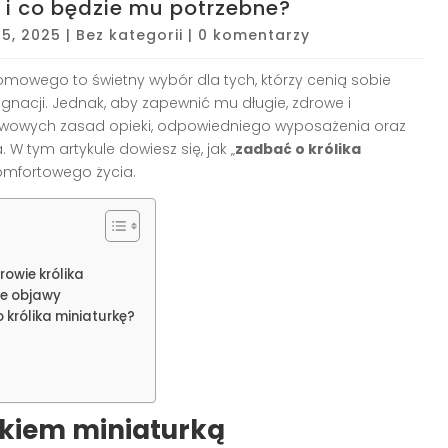
 i co będzie mu potrzebne?
25, 2025
|
Bez kategorii
|
0 komentarzy
omowego to świetny wybór dla tych, którzy cenią sobie
ęgnacji. Jednak, aby zapewnić mu długie, zdrowe i
stawowych zasad opieki, odpowiedniego wyposażenia oraz
W tym artykule dowiesz się, jak „
zadbać o królika
omfortowego życia.
rowie królika
ce objawy
 królika miniaturkę?
ikiem miniaturką