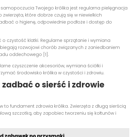
samopoczucia Twojego królika jest regularna pielęgnacja
o zwierzęta, które dobrze czują się w niewielkich
 zadbać o higienę, odpowiednie podłoże i dostęp do
o czystość klatki. Regularne sprzątanie i wymiana
apobiegają rozwojowi chorób związanych z zaniedbaniem
układu oddechowego [1].
ularne czyszczenie akcesoriów, wymiana ściółki i
ymać środowisko królika w czystości i zdrowiu.
k zadbać o sierść i zdrowie
 to fundament zdrowia królika. Zwierzęta z długą sierścią
ową szczotką, aby zapobiec tworzeniu się kołtunów i
od zabawek po przysmaki