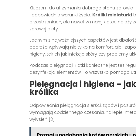
Kluczem do utrzymania dobrego stanu zdrowia i 
i odpowiednie warunki życia.
Króliki miniaturki
t
przestrzeniach, ale nawet w małej klatce należy
zdrowej diety.
Jednym z najważniejszych aspektów jest dbałość 
podłoża wpływają nie tylko na komfort, ale i z
higieny, takich jak infekcje skóry czy problemy 
Podczas pielęgnacji klatki konieczne jest też reg
dezynfekcja elementów. To wszystko pomaga utrz
Pielęgnacja i higiena – ja
królika
Odpowiednia pielęgnacja sierści, zębów i pazurów
wymagają codziennego czesania, najlepiej metal
wyłysień [3].
Poznaj upodobania kotów perskich - 