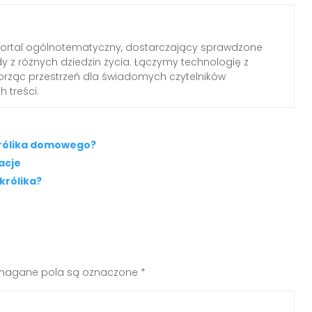
portal ogólnotematyczny, dostarczający sprawdzone
dy z różnych dziedzin życia. Łączymy technologię z
worząc przestrzeń dla świadomych czytelników
 treści.
królika domowego?
zacje
królika?
agane pola są oznaczone
*