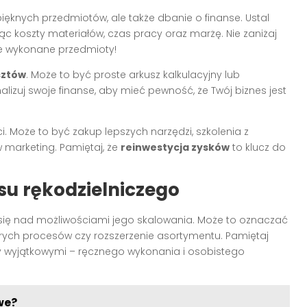
pięknych przedmiotów, ale także dbanie o finanse. Ustal
ąc koszty materiałów, czas pracy oraz marżę. Nie zaniżaj
ie wykonane przedmioty!
sztów
. Może to być proste arkusz kalkulacyjny lub
lizuj swoje finanse, aby mieć pewność, że Twój biznes jest
i. Może to być zakup lepszych narzędzi, szkolenia z
w marketing. Pamiętaj, że
reinwestycja zysków
to klucz do
su rękodzielniczego
w się nad możliwościami jego skalowania. Może to oznaczać
rych procesów czy rozszerzenie asortymentu. Pamiętaj
oby wyjątkowymi – ręcznego wykonania i osobistego
we?