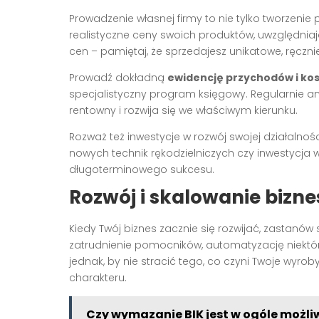
Prowadzenie własnej firmy to nie tylko tworzenie 
realistyczne ceny swoich produktów, uwzględniaj
cen – pamiętaj, że sprzedajesz unikatowe, ręczn
Prowadź dokładną
ewidencję przychodów i ko
specjalistyczny program księgowy. Regularnie ana
rentowny i rozwija się we właściwym kierunku.
Rozważ też inwestycje w rozwój swojej działalnośc
nowych technik rękodzielniczych czy inwestycja 
długoterminowego sukcesu.
Rozwój i skalowanie bizne
Kiedy Twój biznes zacznie się rozwijać, zastanó
zatrudnienie pomocników, automatyzację niektó
jednak, by nie stracić tego, co czyni Twoje wyr
charakteru.
Czy wymazanie BIK jest w ogóle możli