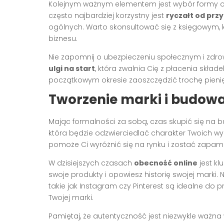
Kolejnym ważnym elementem jest wybór formy o
często najbardziej korzystny jest
ryczałt od pr
ogólnych. Warto skonsultować się z księgowym, 
biznesu.
Nie zapomnij o ubezpieczeniu społecznym i zdr
ulgi na start
, która zwalnia Cię z płacenia skład
początkowym okresie zaoszczędzić trochę pienięd
Tworzenie marki i budow
Mając formalności za sobą, czas skupić się na b
która będzie odzwierciedlać charakter Twoich wyr
pomoże Ci wyróżnić się na rynku i zostać zapami
W dzisiejszych czasach
obecność online
jest kl
swoje produkty i opowiesz historię swojej marki
takie jak Instagram czy Pinterest są idealne do
Twojej marki.
Pamiętaj, że autentyczność jest niezwykle ważna