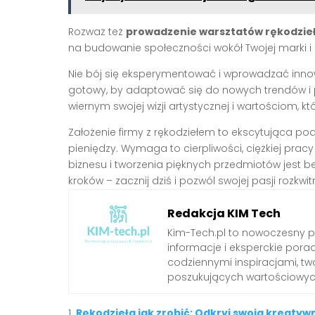
Rozważ też
prowadzenie warsztatów rękodzie
na budowanie społeczności wokół Twojej marki i d
Nie bój się eksperymentować i wprowadzać innowa
gotowy, by adaptować się do nowych trendów i p
wiernym swojej wizji artystycznej i wartościom, k
Założenie firmy z rękodziełem to ekscytująca po
pieniędzy. Wymaga to cierpliwości, ciężkiej prac
biznesu i tworzenia pięknych przedmiotów jest b
kroków – zacznij dziś i pozwól swojej pasji rozk
Redakcja KIM Tech
Kim-Tech.pl to nowoczesny 
informacje i eksperckie pora
codziennymi inspiracjami, t
poszukujących wartościowych
Rękodzieła jak zrobić: Odkryj swoją kreaty