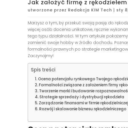
Jak założyć firmę z rękodziełe
utworzone przez
Redakcja KIM Tech
|
sty 8
Marzysz o tym, by przekuć swoją pasję do rękod
więcej osób docenia unikatowe, ręcznie wykonan
tego typu działalności. W tym artykule pokażemy 
zamienić swoje hobby w źródło dochodu. Poznas
formalności prawnych po strategie marketingow
Zaczynajmy!
Spis treści
Ocena potencjału rynkowego Twojego rękodzi
Formalności związane z założeniem firmy rękod
Tworzenie marki i budowanie rozpoznawalnoś
Strategie sprzedaży i dystrybucji rękodzieła
Zarządzanie finansami w firmie rękodzielnicze
Rozwój i skalowanie biznesu rękodzielniczego