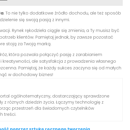
ła
. To nie tylko dodatkowe źródło dochodu, ale też sposób
zielenie się swoją pasją z innymi.
cji. Rynek rękodzieła ciągle się zmienia, a Ty musisz być
otrzeb klientów. Pamiętaj jednak, by zawsze pozostać
tóre stoją za Twoją marką.
dróż, która pozwala połączyć pasję z zarabianiem
y i kreatywności, ale satysfakcja z prowadzenia własnego
ezcenna. Pamiętaj, że każdy sukces zaczyna się od małych
witnąć w dochodowy biznes!
portal ogólnotematyczny, dostarczający sprawdzone
dy z różnych dziedzin życia. Łączymy technologię z
worząc przestrzeń dla świadomych czytelników
 treści.
wność poprzez sztukę ręcznego tworzenia