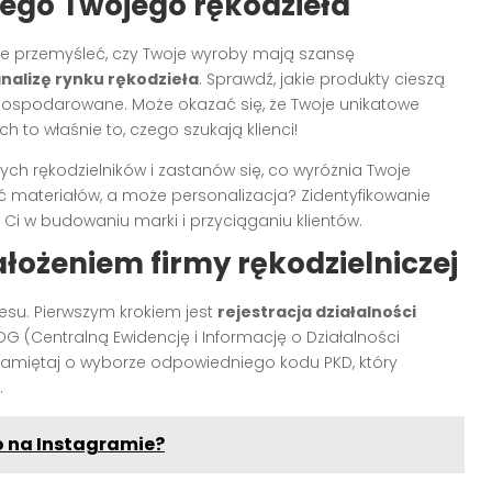
ego Twojego rękodzieła
rze przemyśleć, czy Twoje wyroby mają szansę
nalizę rynku rękodzieła
. Sprawdź, jakie produkty cieszą
zagospodarowane. Może okazać się, że Twoje unikatowe
h to właśnie to, czego szukają klienci!
nnych rękodzielników i zastanów się, co wyróżnia Twoje
ć materiałów, a może personalizacja? Zidentyfikowanie
i w budowaniu marki i przyciąganiu klientów.
łożeniem firmy rękodzielniczej
su. Pierwszym krokiem jest
rejestracja działalności
IDG (Centralną Ewidencję i Informację o Działalności
Pamiętaj o wyborze odpowiedniego kodu PKD, który
.
o na Instagramie?