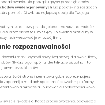
podatkowania. Dla początkujących przedsiębiorców
zychodów ewidencjonowanych
lub podatek na zasadach
który pomoże Ci wybrać najlepszą opcję dla Twojego
owotnym. Jako nowy przedsiębiorca możesz skorzystać z
ek ZUS przez pierwsze 6 miesięcy. To świetna okazja, by w
zy i zainwestować je w rozwój firmy.
anie rozpoznawalności
udowaniu marki. Wymyśl chwytliwą nazwę dla swojej firmy,
obów. Stwórz logo i spójną identyfikację wizualną – to
ętanym przez klientów.
uczowa. Załóż stronę internetową, gdzie zaprezentujesz
. Nie zapomnij o mediach społecznościowych – platformy
 prezentowania rękodzieła i budowania społeczności wokół
 w świecie rękodzieła. Pokaż proces tworzenia, opowiedz o