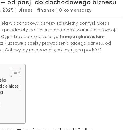
m – od pasji do dochodowego biznesu
, 2025
|
Biznes i finanse
|
0 komentarzy
zieła w dochodowy biznes? To świetny pomysł! Coraz
e przedmioty, co stwarza doskonałe warunki dla rozwoju
Ci, jak krok po kroku założyć
firmę z rękodziełem
i
z kluczowe aspekty prowadzenia takiego biznesu, od
e. Gotowy, by rozpocząć tę ekscytującą podróż?
eła
zielniczej
ci
j