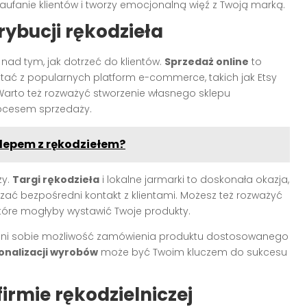
 zaufanie klientów i tworzy emocjonalną więź z Twoją marką.
rybucji rękodzieła
nad tym, jak dotrzeć do klientów.
Sprzedaż online
to
stać z popularnych platform e-commerce, takich jak Etsy
Warto też rozważyć stworzenie własnego sklepu
rocesem sprzedaży.
lepem z rękodziełem?
ży.
Targi rękodzieła
i lokalne jarmarki to doskonała okazja,
ać bezpośredni kontakt z klientami. Możesz też rozważyć
które mogłyby wystawić Twoje produkty.
ów ceni sobie możliwość zamówienia produktu dostosowanego
onalizacji wyrobów
może być Twoim kluczem do sukcesu
irmie rękodzielniczej