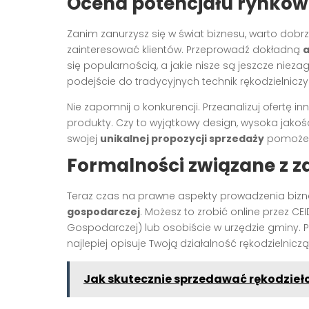
Ocena potencjału rynkow
Zanim zanurzysz się w świat biznesu, warto dob
zainteresować klientów. Przeprowadź dokładną
a
się popularnością, a jakie nisze są jeszcze nie
podejście do tradycyjnych technik rękodzielniczyc
Nie zapomnij o konkurencji. Przeanalizuj ofertę i
produkty. Czy to wyjątkowy design, wysoka jakoś
swojej
unikalnej propozycji sprzedaży
pomoże C
Formalności związane z za
Teraz czas na prawne aspekty prowadzenia bizne
gospodarczej
. Możesz to zrobić online przez CE
Gospodarczej) lub osobiście w urzędzie gminy. 
najlepiej opisuje Twoją działalność rękodzielniczą
Jak skutecznie sprzedawać rękodzieł