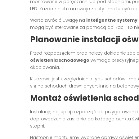
montowane w poręczach lub pod stopniami, pu
LED. Każde z nich ma swoje zalety i może być d
Warto zwrócić uwagę na
inteligentne systemy
mogą być sterowane za pomocą aplikacji. To nie
Planowanie instalacji oś
Przed rozpoczęciem prac należy dokładnie zapl
oświetlenia schodowego
wymaga precyzyjnego 
okablowania.
Kluczowe jest uwzględnienie typu schodów i mate
się na schodach drewnianych, inne na betonowy
Montaż oświetlenia scho
Instalację najlepiej rozpocząć od przygotowania
doprowadzenia zasilania do każdego punktu świe
stopni.
Następnie montujemy wybrane oprawy oświetlen