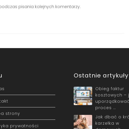
podczas pisania kolejnych komentarzy.
u
Ostatnie artykuły
as
Obieg faktur
kosztowych – 
takt
uporządkowa
proces …
a strony
Jak dbać o kró
karzełka w
ityka prywatności