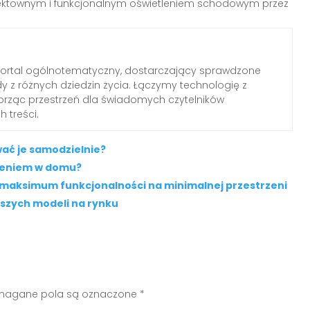
efektownym i funkcjonalnym oświetleniem schodowym przez
portal ogólnotematyczny, dostarczający sprawdzone
dy z różnych dziedzin życia. Łączymy technologię z
worząc przestrzeń dla świadomych czytelników
 treści.
ać je samodzielnie?
tleniem w domu?
 maksimum funkcjonalności na minimalnej przestrzeni
pszych modeli na rynku
agane pola są oznaczone
*