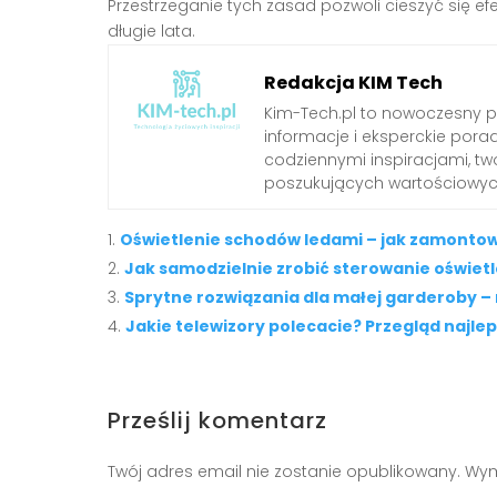
Przestrzeganie tych zasad pozwoli cieszyć się 
długie lata.
Redakcja KIM Tech
Kim-Tech.pl to nowoczesny 
informacje i eksperckie pora
codziennymi inspiracjami, t
poszukujących wartościowych
Oświetlenie schodów ledami – jak zamontow
Jak samodzielnie zrobić sterowanie oświe
Sprytne rozwiązania dla małej garderoby –
Jakie telewizory polecacie? Przegląd najle
Prześlij komentarz
Twój adres email nie zostanie opublikowany.
Wym