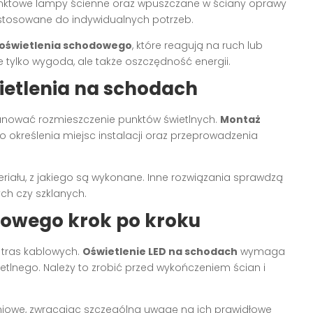
nktowe lampy ścienne oraz wpuszczane w ściany oprawy
ostosowane do indywidualnych potrzeb.
 oświetlenia schodowego
, które reagują na ruch lub
 tylko wygoda, ale także oszczędność energii.
wietlenia na schodach
anować rozmieszczenie punktów świetlnych.
Montaż
określenia miejsc instalacji oraz przeprowadzenia
riału, z jakiego są wykonane. Inne rozwiązania sprawdzą
ch czy szklanych.
dowego krok po kroku
 tras kablowych.
Oświetlenie LED na schodach
wymaga
tlnego. Należy to zrobić przed wykończeniem ścian i
iowe, zwracając szczególną uwagę na ich prawidłowe