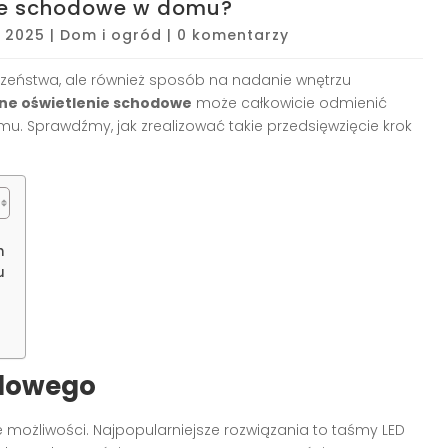
nie schodowe w domu?
, 2025
|
Dom i ogród
|
0 komentarzy
czeństwa, ale również sposób na nadanie wnętrzu
ne oświetlenie schodowe
może całkowicie odmienić
mu. Sprawdźmy, jak zrealizować takie przedsięwzięcie krok
h
u
odowego
e możliwości. Najpopularniejsze rozwiązania to taśmy LED