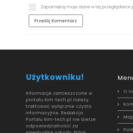
Zapamiętaj moje dane w tej przeglądarce 
Użytkowniku!
Men
O n
Informacje zamieszczone w
portalu kim-tech.pl należy
Kon
traktować wyłącznie czysto
informacyjnie. Redakcja
Map
Portalu kim-tech.pl nie bierze
odpowiedzialności za
Pol
ewentualne szkody, które