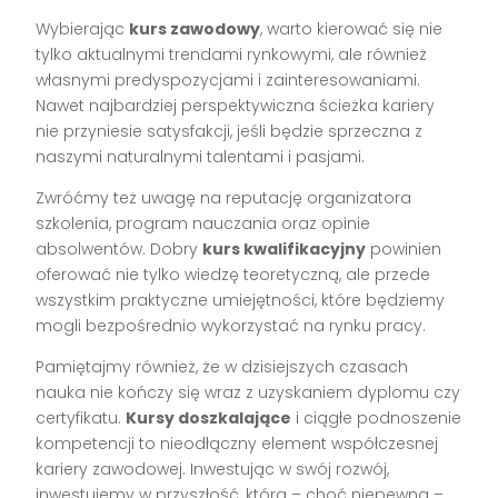
Wybierając
kurs zawodowy
, warto kierować się nie
tylko aktualnymi trendami rynkowymi, ale również
własnymi predyspozycjami i zainteresowaniami.
Nawet najbardziej perspektywiczna ścieżka kariery
nie przyniesie satysfakcji, jeśli będzie sprzeczna z
naszymi naturalnymi talentami i pasjami.
Zwróćmy też uwagę na reputację organizatora
szkolenia, program nauczania oraz opinie
absolwentów. Dobry
kurs kwalifikacyjny
powinien
oferować nie tylko wiedzę teoretyczną, ale przede
wszystkim praktyczne umiejętności, które będziemy
mogli bezpośrednio wykorzystać na rynku pracy.
Pamiętajmy również, że w dzisiejszych czasach
nauka nie kończy się wraz z uzyskaniem dyplomu czy
certyfikatu.
Kursy doszkalające
i ciągłe podnoszenie
kompetencji to nieodłączny element współczesnej
kariery zawodowej. Inwestując w swój rozwój,
inwestujemy w przyszłość, która – choć niepewna –