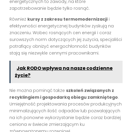
energetycznych to zawody, na które
zapotrzebowanie będzie tylko rosnąć.
Również
kursy z zakresu termomodernizacji
i
efektywności energetycznej budynków zyskują na
znaczeniu. Wobec rosnących cen energii i coraz
surowszych norm dotyczących jej zużycia, specjaliści
potrafiący obniżyć energochłonność budynków
stają się niezwykle cennymi pracownikami.
Jak RODO wpływa na nasze codzienne
życie?
Nie można pominąć także
szkoleń związanych z
recyklingiem i gospodarką obiegu zamkniętego
.
Umiejętność projektowania procesów produkcyjnych
minimalizujących ilość odpadów lub pozwalających
na ich ponowne wykorzystanie będzie coraz bardziej
ceniona w świecie zmierzającym ku
zrównoważonemu rozwojowi.