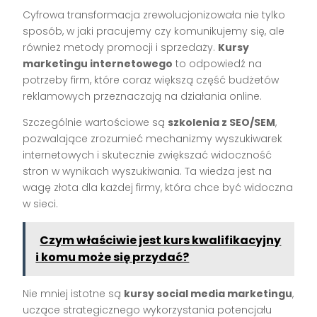
Cyfrowa transformacja zrewolucjonizowała nie tylko
sposób, w jaki pracujemy czy komunikujemy się, ale
również metody promocji i sprzedaży.
Kursy
marketingu internetowego
to odpowiedź na
potrzeby firm, które coraz większą część budżetów
reklamowych przeznaczają na działania online.
Szczególnie wartościowe są
szkolenia z SEO/SEM
,
pozwalające zrozumieć mechanizmy wyszukiwarek
internetowych i skutecznie zwiększać widoczność
stron w wynikach wyszukiwania. Ta wiedza jest na
wagę złota dla każdej firmy, która chce być widoczna
w sieci.
Czym właściwie jest kurs kwalifikacyjny
i komu może się przydać?
Nie mniej istotne są
kursy social media marketingu
,
uczące strategicznego wykorzystania potencjału