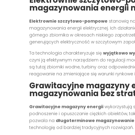
magazynowania energii n
Elektrownie szczytowo-pompowe
stanowią na
magazynowania energii elektrycznej. Ich dział
górnego zbiornika w okresach niskiego zapotrzeb
generujących elektryczność w szczytowym zapo
Ta technologia charakteryzuje się
wyjątkowo wy
czyni ją efektywnym narzędziem do regulacji mocy
są tutaj zbiorniki wodne, turbiny oraz odpowiedn
reagowanie na zmieniające się warunki rynkowe
Grawitacyjne magazyny en
magazynowania bez stra
Grawitacyjne magazyny energii
wykorzystują s
podnoszenie i opuszczanie ciężkich obiektów, ta
pozwala na
długoterminowe magazynowanie z
technologię od bardziej tradycyjnych rozwiązań.