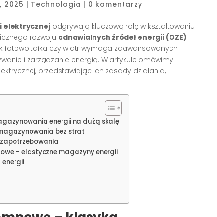
6, 2025
|
Technologia
|
0 komentarzy
 elektrycznej
odgrywają kluczową rolę w kształtowaniu
micznego rozwoju
odnawialnych źródeł energii (OZE)
.
h jak fotowoltaika czy wiatr wymaga zaawansowanych
ywanie i zarządzanie energią. W artykule omówimy
trycznej, przedstawiając ich zasady działania,
gazynowania energii na dużą skalę
 magazynowania bez strat
 zapotrzebowania
wowe – elastyczne magazyny energii
energii
ompowe – klasyka