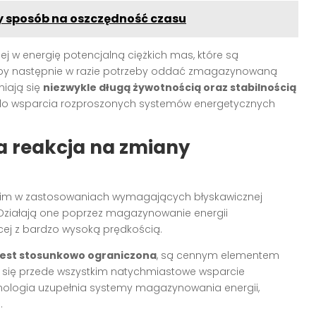
ty sposób na oszczędność czasu
ej w energię potencjalną ciężkich mas, które są
 aby następnie w razie potrzeby oddać zmagazynowaną
iają się
niezwykle długą żywotnością oraz stabilnością
ą do wsparcia rozproszonych systemów energetycznych
 reakcja na zmiany
im w zastosowaniach wymagających błyskawicznej
. Działają one poprzez magazynowanie energii
cej z bardzo wysoką prędkością.
est stosunkowo ograniczona
, są cennym elementem
zy się przede wszystkim natychmiastowe wsparcie
chnologia uzupełnia systemy magazynowania energii,
.