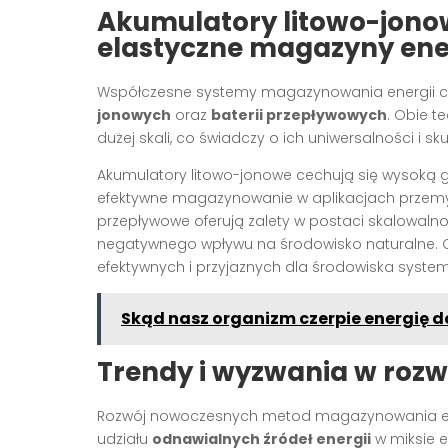
Akumulatory litowo-jonow
elastyczne magazyny ene
Współczesne systemy magazynowania energii cor
jonowych
oraz
baterii przepływowych
. Obie t
dużej skali, co świadczy o ich uniwersalności i sk
Akumulatory litowo-jonowe cechują się wysoką g
efektywne magazynowanie w aplikacjach przemy
przepływowe oferują zalety w postaci skalowalno
negatywnego wpływu na środowisko naturalne. 
efektywnych i przyjaznych dla środowiska syste
Skąd nasz organizm czerpie energię 
Trendy i wyzwania w roz
Rozwój nowoczesnych metod magazynowania energ
udziału
odnawialnych źródeł energii
w miksie e