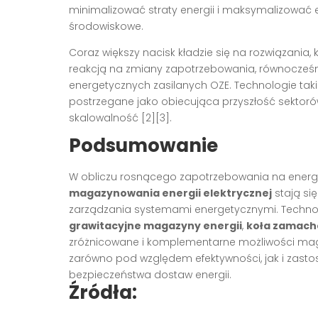
minimalizować straty energii i maksymalizować
środowiskowe.
Coraz większy nacisk kładzie się na rozwiązani
reakcją na zmiany zapotrzebowania, równocześn
energetycznych zasilanych OZE. Technologie taki
postrzegane jako obiecująca przyszłość sektor
skalowalność [2][3].
Podsumowanie
W obliczu rosnącego zapotrzebowania na energi
magazynowania energii elektrycznej
stają si
zarządzania systemami energetycznymi. Technol
grawitacyjne magazyny energii
,
koła zamac
zróżnicowane i komplementarne możliwości maga
zarówno pod względem efektywności, jak i zastos
bezpieczeństwa dostaw energii.
Źródła: