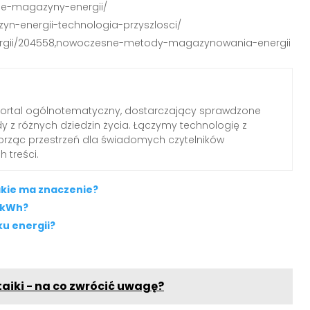
ne-magazyny-energii/
yn-energii-technologia-przyszlosci/
k-energii/204558,nowoczesne-metody-magazynowania-energii
portal ogólnotematyczny, dostarczający sprawdzone
dy z różnych dziedzin życia. Łączymy technologię z
worząc przestrzeń dla świadomych czytelników
 treści.
jakie ma znaczenie?
0 kWh?
u energii?
aiki - na co zwrócić uwagę?