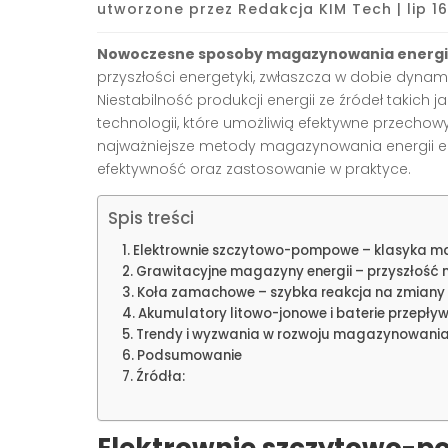
utworzone przez
Redakcja KIM Tech
|
lip 1
Nowoczesne sposoby magazynowania energii
przyszłości energetyki, zwłaszcza w dobie dyna
Niestabilność produkcji energii ze źródeł takic
technologii, które umożliwią efektywne przechow
najważniejsze metody magazynowania energii elek
efektywność oraz zastosowanie w praktyce.
Spis treści
Elektrownie szczytowo-pompowe – klasyka ma
Grawitacyjne magazyny energii – przyszłość
Koła zamachowe – szybka reakcja na zmiany
Akumulatory litowo-jonowe i baterie przepły
Trendy i wyzwania w rozwoju magazynowania 
Podsumowanie
Źródła:
Elektrownie szczytowo-p