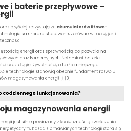
e i baterie przepływowe –
rgii
az częściej korzystają ze
akumulatorów litowo-
echnologie są szeroko stosowane, zarówno w małej, jak i
uteczności.
ęstością energii oraz sprawnością, co pozwala na
słowych oraz komercyjnych. Natomiast baterie
ści oraz długiej żywotności, a także mniejszego
Obie technologie stanowią obecnie fundament rozwoju
mów magazynowania energii [1][3].
do codziennego funkcjonowania?
woju magazynowania energii
ii jest silnie powiązany z koniecznością zwiększenia
nergetycznym. Każda z omawianych technologii stara się