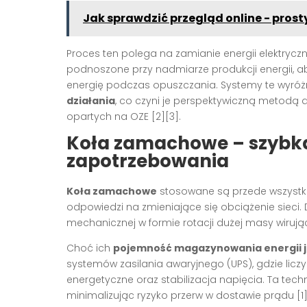
Jak sprawdzić przegląd online - pros
Proces ten polega na zamianie energii elektryczn
podnoszone przy nadmiarze produkcji energii,
energię podczas opuszczania. Systemy te wyróżn
działania
, co czyni je perspektywiczną metod
opartych na OZE [2][3].
Koła zamachowe – szybka
zapotrzebowania
Koła zamachowe
stosowane są przede wszystk
odpowiedzi na zmieniające się obciążenie sieci
mechanicznej w formie rotacji dużej masy wirują
Choć ich
pojemność magazynowania energii j
systemów zasilania awaryjnego (UPS), gdzie lic
energetyczne oraz stabilizacja napięcia. Ta te
minimalizując ryzyko przerw w dostawie prądu [1]