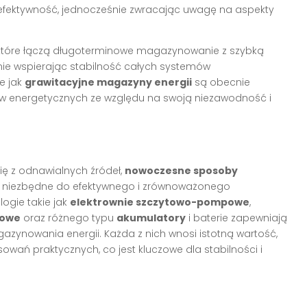
 efektywność, jednocześnie zwracając uwagę na aspekty
a, które łączą długoterminowe magazynowanie z szybką
ie wspierając stabilność całych systemów
e jak
grawitacyjne magazyny energii
są obecnie
ów energetycznych ze względu na swoją niezawodność i
ę z odnawialnych źródeł,
nowoczesne sposoby
ę niezbędne do efektywnego i zrównoważonego
ogie takie jak
elektrownie szczytowo-pompowe
,
howe
oraz różnego typu
akumulatory
i baterie zapewniają
zynowania energii. Każda z nich wnosi istotną wartość,
owań praktycznych, co jest kluczowe dla stabilności i