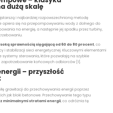
a dużą skalę
jstarszą i najbardziej rozpowszechnioną metodę
anie opiera się na przepompowywaniu wody z dolnego do
owania na energię, a następnie jej spadku przez turbiny,
trzebowaniu.
soką sprawnością sięgającą od 60 do 80 procent
, co
 i stabilizacji sieci energetycznej. Kluczowymi elementami
ie systemy sterowania, które pozwalają na szybkie
 i zapotrzebowanie końcowych odbiorców [1].
ergii – przyszłość
t
iłę grawitacji do przechowywania energii poprzez
kich jak bloki betonowe. Przechowywanie tego typu
 minimalnymi stratami energii
, co odróżnia tę