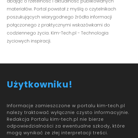
dbając o rzetelność i aktualność publikowanych
materiałów. Portal powstał z myślą o czytelnikach
poszukujących wiarygodnego źródła informacji
połączonego z praktycznymi wskazówkami do
codziennego życia. Kim-Tech.pl - Technologia
życiowych inspiracji.
Użytkowniku!
Informacje zamieszczone w portalu kim-tech.pl
należy traktować wyłącznie czysto informacyjnie.
Redakcja Portalu kim-tech.pl nie bierze
odpowiedzialności za ewentualne szkody, które
mogą wynikać ze złej interpretacji treści.