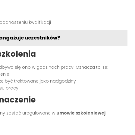
podnoszeniu kwalifikacji
aangażuje uczestników?
szkolenia
 odbywa się ono w godzinach pracy. Oznacza to, że:
enie
e być traktowane jako nadgodziny
su pracy
znaczenie
nny zostać uregulowane w
umowie szkoleniowej
.