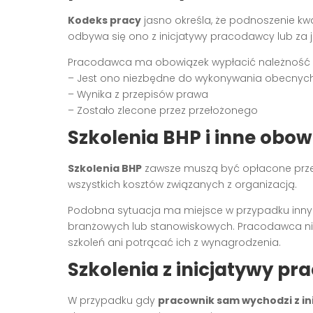
Kodeks pracy
jasno określa, że podnoszenie kw
odbywa się ono z inicjatywy pracodawcy lub za 
Pracodawca ma obowiązek wypłacić należność za 
– Jest ono niezbędne do wykonywania obecnyc
– Wynika z przepisów prawa
– Zostało zlecone przez przełożonego
Szkolenia BHP i inne obo
Szkolenia BHP
zawsze muszą być opłacone przez 
wszystkich kosztów związanych z organizacją.
Podobna sytuacja ma miejsce w przypadku inn
branżowych lub stanowiskowych. Pracodawca ni
szkoleń ani potrącać ich z wynagrodzenia.
Szkolenia z inicjatywy p
W przypadku gdy
pracownik sam wychodzi z in