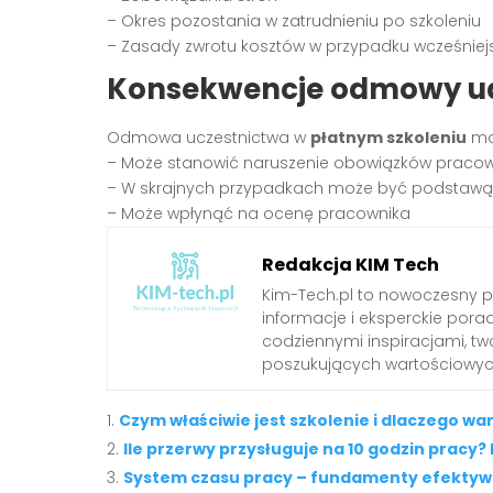
– Okres pozostania w zatrudnieniu po szkoleniu
– Zasady zwrotu kosztów w przypadku wcześniej
Konsekwencje odmowy udz
Odmowa uczestnictwa w
płatnym szkoleniu
mo
– Może stanowić naruszenie obowiązków praco
– W skrajnych przypadkach może być podstawą
– Może wpłynąć na ocenę pracownika
Redakcja KIM Tech
Kim-Tech.pl to nowoczesny 
informacje i eksperckie pora
codziennymi inspiracjami, t
poszukujących wartościowych
Czym właściwie jest szkolenie i dlaczego wa
Ile przerwy przysługuje na 10 godzin pracy
System czasu pracy – fundamenty efektywne