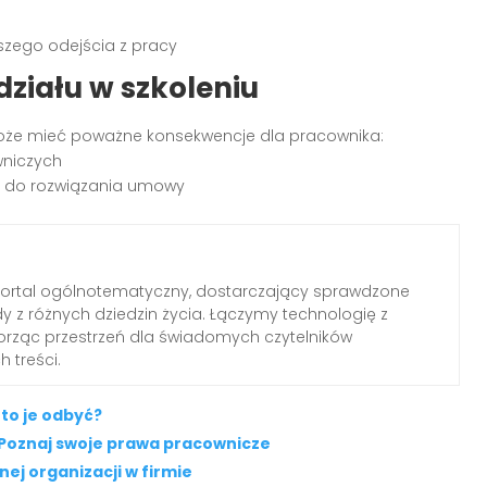
szego odejścia z pracy
iału w szkoleniu
że mieć poważne konsekwencje dla pracownika:
wniczych
 do rozwiązania umowy
portal ogólnotematyczny, dostarczający sprawdzone
dy z różnych dziedzin życia. Łączymy technologię z
worząc przestrzeń dla świadomych czytelników
 treści.
rto je odbyć?
? Poznaj swoje prawa pracownicze
j organizacji w firmie