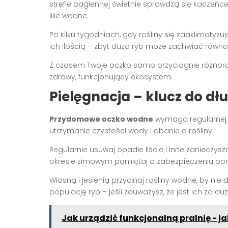
strefie bagiennej świetnie sprawdzą się kaczeńce
lilie wodne.
Po kilku tygodniach, gdy rośliny się zaaklimatyzu
ich ilością – zbyt dużo ryb może zachwiać rów
Z czasem Twoje oczko samo przyciągnie różnorod
zdrowy, funkcjonujący ekosystem.
Pielęgnacja – klucz do d
Przydomowe oczko wodne
wymaga regularnej, a
utrzymanie czystości wody i dbanie o rośliny.
Regularnie usuwaj opadłe liście i inne zanieczysz
okresie zimowym pamiętaj o zabezpieczeniu pom
Wiosną i jesienią przycinaj rośliny wodne, by nie
populację ryb – jeśli zauważysz, że jest ich za 
Jak urządzić funkcjonalną pralnię - j