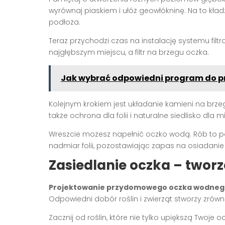
wyrównaj piaskiem i ułóż geowłókninę. Na to kładzi
podłoża.
Teraz przychodzi czas na instalację systemu filt
najgłębszym miejscu, a filtr na brzegu oczka.
Jak wybrać odpowiedni program do p
Kolejnym krokiem jest układanie kamieni na brzeg
także ochrona dla folii i naturalne siedlisko dla
Wreszcie możesz napełnić oczko wodą. Rób to powo
nadmiar folii, pozostawiając zapas na osiadanie
Zasiedlanie oczka – twor
Projektowanie przydomowego oczka wodneg
Odpowiedni dobór roślin i zwierząt stworzy zró
Zacznij od roślin, które nie tylko upiększą Twoj