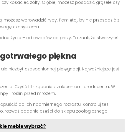
 czy kosaciec żółty. Głębiej możesz posadzić grążele czy
ją, możesz wprowadzić ryby. Pamiętaj, by nie przesadzić z
nowagę ekosystemu.
ne życie – od owadów po płazy. To znak, że stworzyłeś
ługotrwałego piękna
le niezbyt czasochłonnej pielęgnacji. Najważniejsze jest
czenia. Czyść filtr zgodnie z zaleceniami producenta. W
py i roślin przed mrozem.
 dopuścić do ich nadmiernego rozrostu. Kontroluj też
dużo, rozważ oddanie części do sklepu zoologicznego.
akie meble wybrać?