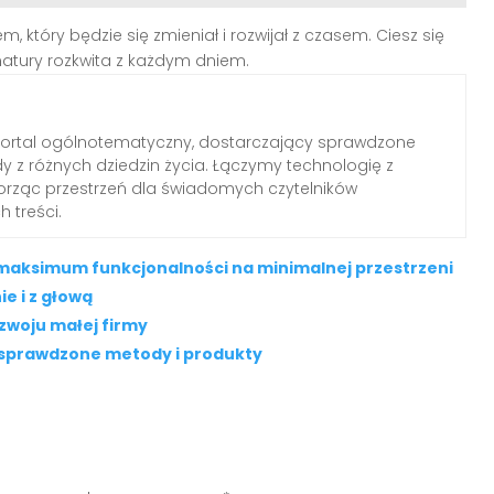
 który będzie się zmieniał i rozwijał z czasem. Ciesz się
natury rozkwita z każdym dniem.
portal ogólnotematyczny, dostarczający sprawdzone
dy z różnych dziedzin życia. Łączymy technologię z
worząc przestrzeń dla świadomych czytelników
 treści.
 maksimum funkcjonalności na minimalnej przestrzeni
e i z głową
zwoju małej firmy
– sprawdzone metody i produkty