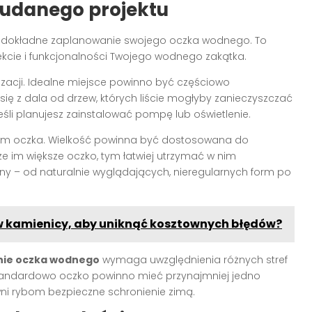
udanego projektu
na dokładne zaplanowanie swojego oczka wodnego. To
kcie i funkcjonalności Twojego wodnego zakątka.
izacji. Idealne miejsce powinno być częściowo
 się z dala od drzew, których liście mogłyby zanieczyszczać
eśli planujesz zainstalować pompę lub oświetlenie.
tem oczka. Wielkość powinna być dostosowana do
że im większe oczko, tym łatwiej utrzymać w nim
y – od naturalnie wyglądających, nieregularnych form po
w kamienicy, aby uniknąć kosztownych błędów?
nie oczka wodnego
wymaga uwzględnienia różnych stref
Standardowo oczko powinno mieć przynajmniej jedno
ni rybom bezpieczne schronienie zimą.