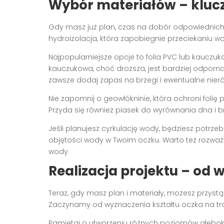
Wybór materiałów – klucz
Gdy masz już plan, czas na dobór odpowiednich
hydroizolacja, która zapobiegnie przeciekaniu w
Najpopularniejsze opcje to folia PVC lub kauczuko
kauczukowa, choć droższa, jest bardziej odporna
zawsze dodaj zapas na brzegi i ewentualne nier
Nie zapomnij o geowłókninie, która ochroni folię
Przyda się również piasek do wyrównania dna i 
Jeśli planujesz cyrkulację wody, będziesz potrz
objętości wody w Twoim oczku. Warto też rozwa
wody.
Realizacja projektu – od
Teraz, gdy masz plan i materiały, możesz przyst
Zaczynamy od wyznaczenia kształtu oczka na tra
Pamiętaj o utworzeniu różnych poziomów głębokoś