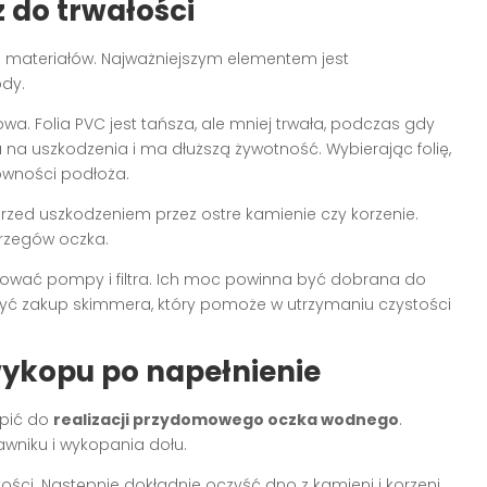
 do trwałości
 materiałów. Najważniejszym elementem jest
ody.
wa. Folia PVC jest tańsza, ale mniej trwała, podczas gdy
 na uszkodzenia i ma dłuższą żywotność. Wybierając folię,
ówności podłoża.
 przed uszkodzeniem przez ostre kamienie czy korzenie.
brzegów oczka.
ebować pompy i filtra. Ich moc powinna być dobrana do
żyć zakup skimmera, który pomoże w utrzymaniu czystości
 wykopu po napełnienie
ąpić do
realizacji przydomowego oczka wodnego
.
wniku i wykopania dołu.
ci. Następnie dokładnie oczyść dno z kamieni i korzeni,