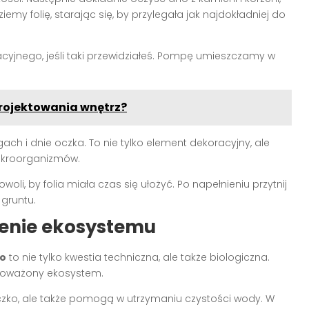
emy folię, starając się, by przylegała jak najdokładniej do
racyjnego, jeśli taki przewidziałeś. Pompę umieszczamy w
rojektowania wnętrz?
ach i dnie oczka. To nie tylko element dekoracyjny, ale
 mikroorganizmów.
li, by folia miała czas się ułożyć. Po napełnieniu przytnij
 gruntu.
zenie ekosystemu
o
to nie tylko kwestia techniczna, ale także biologiczna.
wnoważony ekosystem.
e oczko, ale także pomogą w utrzymaniu czystości wody. W