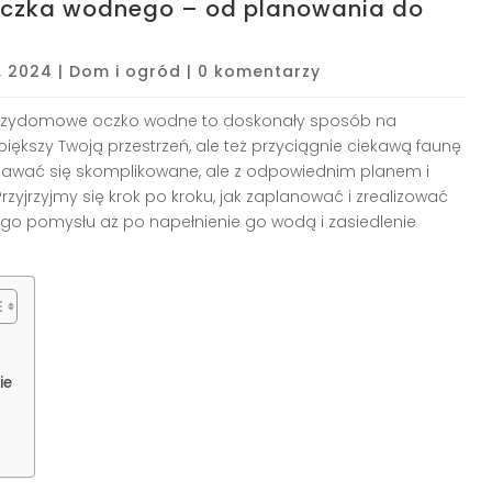
czka wodnego – od planowania do
8, 2024
|
Dom i ogród
|
0 komentarzy
 Przydomowe oczko wodne to doskonały sposób na
piększy Twoją przestrzeń, ale też przyciągnie ciekawą faunę
ydawać się skomplikowane, ale z odpowiednim planem i
zyjrzyjmy się krok po kroku, jak zaplanować i zrealizować
ego pomysłu aż po napełnienie go wodą i zasiedlenie
ie