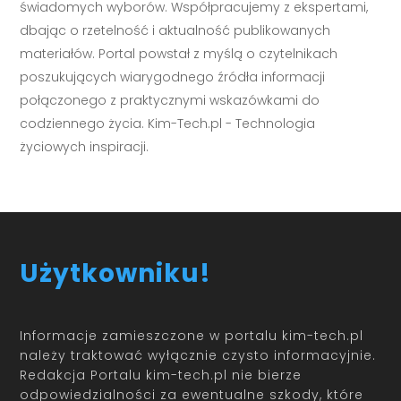
świadomych wyborów. Współpracujemy z ekspertami,
dbając o rzetelność i aktualność publikowanych
materiałów. Portal powstał z myślą o czytelnikach
poszukujących wiarygodnego źródła informacji
połączonego z praktycznymi wskazówkami do
codziennego życia. Kim-Tech.pl - Technologia
życiowych inspiracji.
Użytkowniku!
Informacje zamieszczone w portalu kim-tech.pl
należy traktować wyłącznie czysto informacyjnie.
Redakcja Portalu kim-tech.pl nie bierze
odpowiedzialności za ewentualne szkody, które