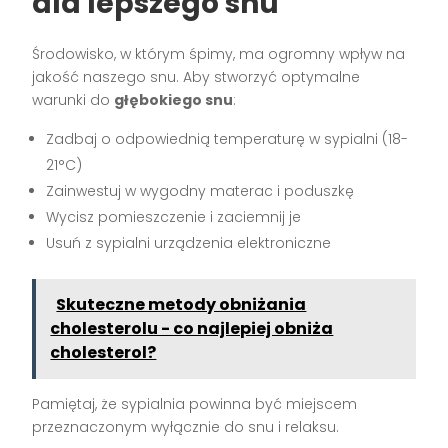
dla lepszego snu
Środowisko, w którym śpimy, ma ogromny wpływ na
jakość naszego snu. Aby stworzyć optymalne
warunki do
głębokiego snu
:
Zadbaj o odpowiednią temperaturę w sypialni (18-
21°C)
Zainwestuj w wygodny materac i poduszkę
Wycisz pomieszczenie i zaciemnij je
Usuń z sypialni urządzenia elektroniczne
Skuteczne metody obniżania
cholesterolu - co najlepiej obniża
cholesterol?
Pamiętaj, że sypialnia powinna być miejscem
przeznaczonym wyłącznie do snu i relaksu.