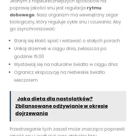
Jednym z najskuteczniejszych sposobów na
poprawę jakości snu jest regulacja
rytmu
dobowego
. Nasz organizm ma wewnętrzny zegar
biologiczny, który reguluje cykle snu i czuwania. Aby
go zsynchronizować:
Staraj się kłaść spać i wstawać o stałych porach
Unikaj drzemek w ciągu dnia, zwłaszcza po
godzinie 15:00
Wystawiaj się na naturalne światło w ciągu dnia
Ogranicz ekspozycję na niebieskie światło
wieczorem
Jaka dieta dla nastolatków?
Zbilansowane odżywianie w okresie
dojrzewania
Przestrzeganie tych zasad może znacząco poprawić
jakość snu i wydłużyć jego głębokie fazy.