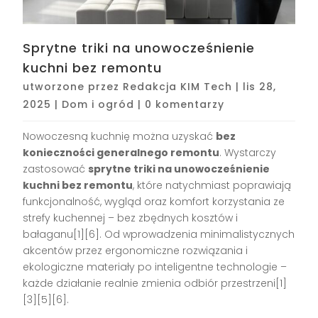
Sprytne triki na unowocześnienie
kuchni bez remontu
utworzone przez
Redakcja KIM Tech
|
lis 28,
2025
|
Dom i ogród
|
0 komentarzy
Nowoczesną kuchnię można uzyskać
bez
konieczności generalnego remontu
. Wystarczy
zastosować
sprytne triki na unowocześnienie
kuchni bez remontu
, które natychmiast poprawiają
funkcjonalność, wygląd oraz komfort korzystania ze
strefy kuchennej – bez zbędnych kosztów i
bałaganu[1][6]. Od wprowadzenia minimalistycznych
akcentów przez ergonomiczne rozwiązania i
ekologiczne materiały po inteligentne technologie –
każde działanie realnie zmienia odbiór przestrzeni[1]
[3][5][6].