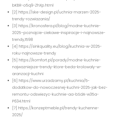
bKBR-o5q9-ZhXp.html
[2] https://ske-design.pl/uchnia-marzen-2025-
trendy-rozwiazania/
[3] https://kronosfera.pl/blog/modne-kuchnie-
2025–poznajcie-ciekawe-inspiracje-i-najnowsze-
trendy,1598
[4] https://sinkquality.eu/blog/kuchnia-w-2025-
roku-najnowsze-trendy
[5] https://komfort.pl/porady/modne-kuchnie-
najwazniejsze-trendy-ktore-beda-krolowaly-w-
aranzacji-kuchni
[6] https://www.urzadzamy.pl/kuchnia/5-
dodatkow-do-nowoczesnej-kuchni-2025-jak-bez-
remontu-odswiezyc-kuchnie-aa-bSdA-w35a-
P634.html
[7] https://konzeptmeble.pl/trendy-kuchenne-
2025/