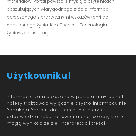
materiałów. Portal powstał z myślą o czytelnikach
poszukujących wiarygodnego źródła informacji
połączonego z praktycznymi wskazówkami do
codziennego życia. Kim-Tech.pl - Technologia
życiowych inspiracji.
Użytkowniku!
Informacje zamieszczone w portalu kim-tech.pl
należy traktować wyłącznie czysto informacyjnie.
Redakcja Portalu kim-tech.pl nie bierze
odpowiedzialności za ewentualne szkody, które
mogą wynikać ze złej interpretacji treści.