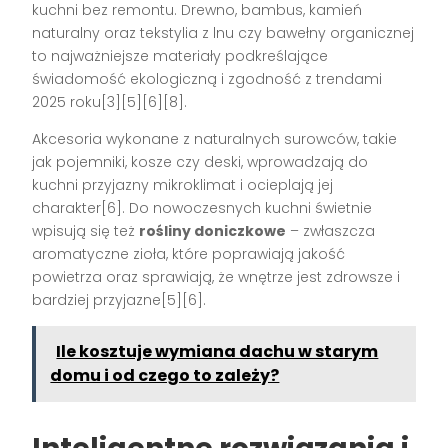
kuchni bez remontu. Drewno, bambus, kamień
naturalny oraz tekstylia z lnu czy bawełny organicznej
to najważniejsze materiały podkreślające
świadomość ekologiczną i zgodność z trendami
2025 roku[3][5][6][8].
Akcesoria wykonane z naturalnych surowców, takie
jak pojemniki, kosze czy deski, wprowadzają do
kuchni przyjazny mikroklimat i ocieplają jej
charakter[6]. Do nowoczesnych kuchni świetnie
wpisują się też
rośliny doniczkowe
– zwłaszcza
aromatyczne zioła, które poprawiają jakość
powietrza oraz sprawiają, że wnętrze jest zdrowsze i
bardziej przyjazne[5][6].
Ile kosztuje wymiana dachu w starym
domu i od czego to zależy?