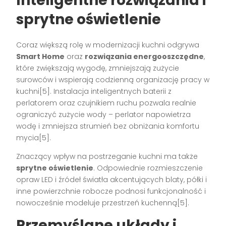
Inteligentne rozwiązania i
sprytne oświetlenie
Coraz większą rolę w modernizacji kuchni odgrywa
Smart Home
oraz
rozwiązania energooszczędne
,
które zwiększają wygodę, zmniejszają zużycie
surowców i wspierają codzienną organizację pracy w
kuchni[5]. Instalacja inteligentnych baterii z
perlatorem oraz czujnikiem ruchu pozwala realnie
ograniczyć zużycie wody – perlator napowietrza
wodę i zmniejsza strumień bez obniżania komfortu
mycia[5].
Znaczący wpływ na postrzeganie kuchni ma także
sprytne oświetlenie
. Odpowiednie rozmieszczenie
opraw LED i źródeł światła akcentujących blaty, półki i
inne powierzchnie robocze podnosi funkcjonalność i
nowocześnie modeluje przestrzeń kuchenną[5].
Przemyślane układy i