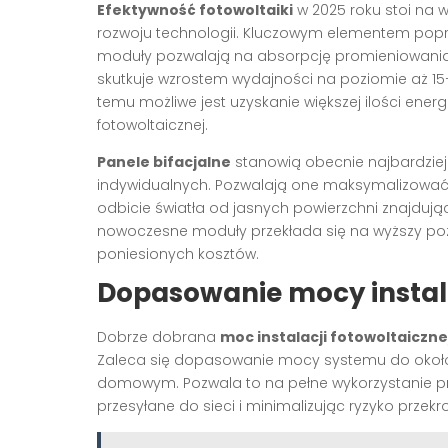
Efektywność fotowoltaiki
w 2025 roku stoi na
rozwoju technologii. Kluczowym elementem pop
moduły pozwalają na absorpcję promieniowania s
skutkuje wzrostem wydajności na poziomie aż 1
temu możliwe jest uzyskanie większej ilości energii
fotowoltaicznej.
Panele bifacjalne
stanowią obecnie najbardziej
indywidualnych. Pozwalają one maksymalizować p
odbicie światła od jasnych powierzchni znajdując
nowoczesne moduły przekłada się na wyższy poz
poniesionych kosztów.
Dopasowanie mocy instala
Dobrze dobrana
moc instalacji fotowoltaiczne
Zaleca się dopasowanie mocy systemu do około
domowym. Pozwala to na pełne wykorzystanie pr
przesyłane do sieci i minimalizując ryzyko prze