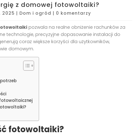
rgię z domowej fotowoltaiki?
8, 2025
|
Dom i ogród
|
0 komentarzy
otowoltaiki
pozwala na realne obniżenie rachunków za
sne technologie, precyzyjne dopasowanie instalacji do
nerują coraz większe korzyści dla użytkowników,
rstwie domowym.
 potrzeb
ści
fotowoltaicznej
otowoltaiki?
ć fotowoltaiki?