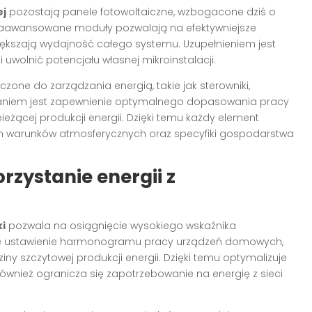
ej
pozostają panele fotowoltaiczne, wzbogacone dziś o
Te zaawansowane moduły pozwalają na efektywniejsze
ększają wydajność całego systemu. Uzupełnieniem jest
 uwolnić potencjału własnej mikroinstalacji.
ne do zarządzania energią, takie jak sterowniki,
adaniem jest zapewnienie optymalnego dopasowania pracy
ieżącej produkcji energii. Dzięki temu każdy element
ch warunków atmosferycznych oraz specyfiki gospodarstwa
zystanie energii z
ki
pozwala na osiągnięcie wysokiego wskaźnika
jne ustawienie harmonogramu pracy urządzeń domowych,
iny szczytowej produkcji energii. Dzięki temu optymalizuje
e również ogranicza się zapotrzebowanie na energię z sieci