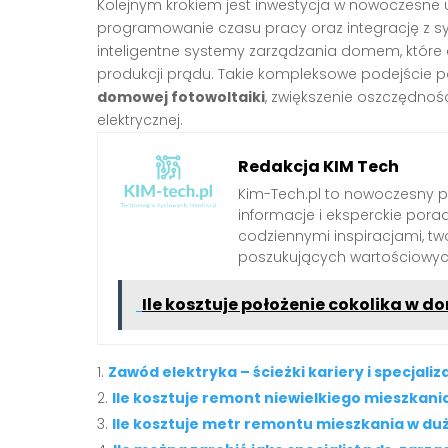
Kolejnym krokiem jest inwestycja w nowoczesne 
programowanie czasu pracy oraz integrację z s
inteligentne systemy zarządzania domem, któr
produkcji prądu. Takie kompleksowe podejście p
domowej fotowoltaiki
, zwiększenie oszczędnośc
elektrycznej.
Redakcja KIM Tech
Kim-Tech.pl to nowoczesny 
informacje i eksperckie pora
codziennymi inspiracjami, t
poszukujących wartościowych
Ile kosztuje położenie cokolika w 
Zawód elektryka – ścieżki kariery i specjaliz
Ile kosztuje remont niewielkiego mieszkani
Ile kosztuje metr remontu mieszkania w du