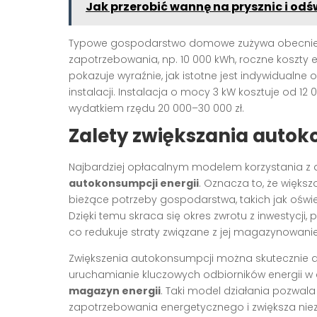
Jak przerobić wannę na prysznic i odś
Typowe gospodarstwo domowe zużywa obecnie o
zapotrzebowania, np. 10 000 kWh, roczne koszty e
pokazuje wyraźnie, jak istotne jest indywidualn
instalacji. Instalacja o mocy 3 kW kosztuje od 12
wydatkiem rzędu 20 000–30 000 zł.
Zalety zwiększania autok
Najbardziej opłacalnym modelem korzystania z d
autokonsumpcji energii
. Oznacza to, że więks
bieżące potrzeby gospodarstwa, takich jak oświ
Dzięki temu skraca się okres zwrotu z inwestycji, 
co redukuje straty związane z jej magazynowani
Zwiększenia autokonsumpcji można skutecznie 
uruchamianie kluczowych odbiorników energii w 
magazyn energii
. Taki model działania pozwal
zapotrzebowania energetycznego i zwiększa niezal