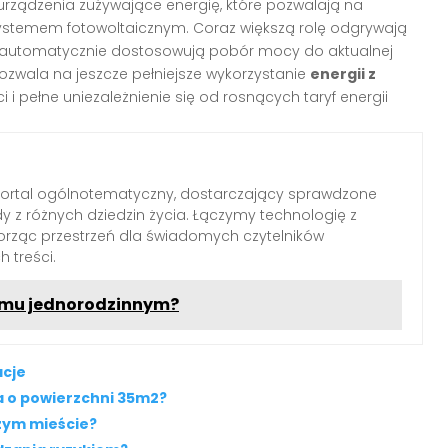
urządzenia zużywające energię, które pozwalają na
ystemem fotowoltaicznym. Coraz większą rolę odgrywają
e automatycznie dostosowują pobór mocy do aktualnej
ozwala na jeszcze pełniejsze wykorzystanie
energii z
i i pełne uniezależnienie się od rosnących taryf energii
portal ogólnotematyczny, dostarczający sprawdzone
dy z różnych dziedzin życia. Łączymy technologię z
worząc przestrzeń dla świadomych czytelników
 treści.
domu jednorodzinnym?
acje
a o powierzchni 35m2?
żym mieście?