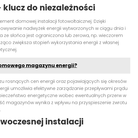
klucz do niezależności
ement domowej instalacji fotowoltaicznej. Dzięki
owywanie nadwyżek energii wytworzonych w ciągu dnia i
a ze słońca jest ograniczona lub zerowa, np. wieczorem
ąco zwiększa stopień wykorzystania energii z własnej
etycznej.
domowego magazynu energii?
iczu rosnących cen energii oraz pojawiających się okresów
rgii umożliwia efektywne zarządzanie przepływami prądu
ieczeństwo energetyczne wobec ewentualnych przerw w
ość magazynów wynika z wpływu na przyspieszenie zwrotu
.
oczesnej instalacji