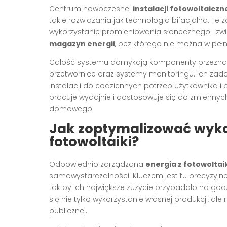
Centrum nowoczesnej
instalacji fotowoltaiczn
takie rozwiązania jak technologia bifacjalna. 
wykorzystanie promieniowania słonecznego i zwi
magazyn energii
, bez którego nie można w pełni
Całość systemu domykają komponenty przeznaczo
przetwornice oraz systemy monitoringu. Ich z
instalacji do codziennych potrzeb użytkownika i b
pracuje wydajnie i dostosowuje się do zmienny
domowego.
Jak zoptymalizować wykor
fotowoltaiki?
Odpowiednio zarządzana
energia z fotowoltai
samowystarczalności. Kluczem jest tu precyzy
tak by ich największe zużycie przypadało na godz
się nie tylko wykorzystanie własnej produkcji, al
publicznej.