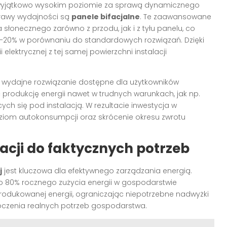
 wyjątkowo wysokim poziomie za sprawą dynamicznego
rawy wydajności są
panele bifacjalne
. Te zaawansowane
łonecznego zarówno z przodu, jak i z tyłu panelu, co
5–20% w porównaniu do standardowych rozwiązań. Dzięki
 elektrycznej z tej samej powierzchni instalacji
 wydajne rozwiązanie dostępne dla użytkowników
rodukcję energii nawet w trudnych warunkach, jak np.
ych się pod instalacją. W rezultacie inwestycja w
iom autokonsumpcji oraz skrócenie okresu zwrotu
cji do faktycznych potrzeb
j
jest kluczowa dla efektywnego zarządzania energią.
 80% rocznego zużycia energii w gospodarstwie
odukowanej energii, ograniczając niepotrzebne nadwyżki
kroczenia realnych potrzeb gospodarstwa.