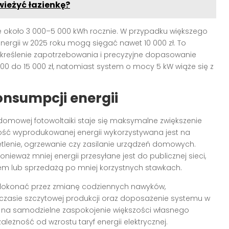
wieżyć łazienkę?
koło 3 000–5 000 kWh rocznie. W przypadku większego
nergii w 2025 roku mogą sięgać nawet 10 000 zł. To
e określenie zapotrzebowania i precyzyjne dopasowanie
 000 do 15 000 zł, natomiast system o mocy 5 kW wiąże się z
onsumpcji energii
omowej fotowoltaiki staje się maksymalne zwiększenie
zość wyprodukowanej energii wykorzystywana jest na
etlenie, ogrzewanie czy zasilanie urządzeń domowych.
ponieważ mniej energii przesyłane jest do publicznej sieci,
em lub sprzedażą po mniej korzystnych stawkach.
dokonać przez zmianę codziennych nawyków,
czasie szczytowej produkcji oraz doposażenie systemu w
a na samodzielne zaspokojenie większości własnego
eżność od wzrostu taryf energii elektrycznej.