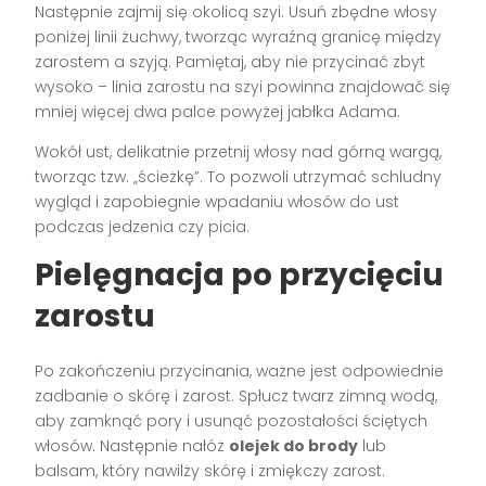
Następnie zajmij się okolicą szyi. Usuń zbędne włosy
poniżej linii żuchwy, tworząc wyraźną granicę między
zarostem a szyją. Pamiętaj, aby nie przycinać zbyt
wysoko – linia zarostu na szyi powinna znajdować się
mniej więcej dwa palce powyżej jabłka Adama.
Wokół ust, delikatnie przetnij włosy nad górną wargą,
tworząc tzw. „ścieżkę”. To pozwoli utrzymać schludny
wygląd i zapobiegnie wpadaniu włosów do ust
podczas jedzenia czy picia.
Pielęgnacja po przycięciu
zarostu
Po zakończeniu przycinania, ważne jest odpowiednie
zadbanie o skórę i zarost. Spłucz twarz zimną wodą,
aby zamknąć pory i usunąć pozostałości ściętych
włosów. Następnie nałóż
olejek do brody
lub
balsam, który nawilży skórę i zmiękczy zarost.