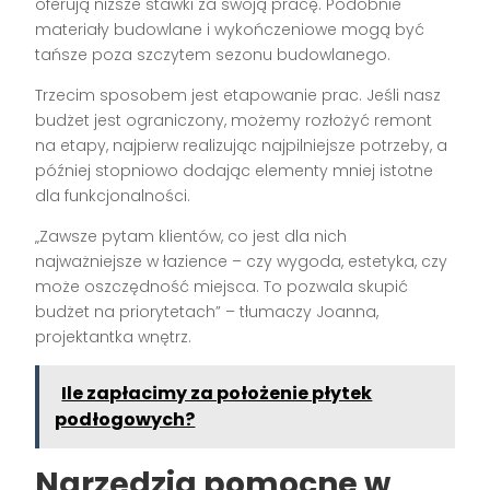
oferują niższe stawki za swoją pracę. Podobnie
materiały budowlane i wykończeniowe mogą być
tańsze poza szczytem sezonu budowlanego.
Trzecim sposobem jest etapowanie prac. Jeśli nasz
budżet jest ograniczony, możemy rozłożyć remont
na etapy, najpierw realizując najpilniejsze potrzeby, a
później stopniowo dodając elementy mniej istotne
dla funkcjonalności.
„Zawsze pytam klientów, co jest dla nich
najważniejsze w łazience – czy wygoda, estetyka, czy
może oszczędność miejsca. To pozwala skupić
budżet na priorytetach” – tłumaczy Joanna,
projektantka wnętrz.
Ile zapłacimy za położenie płytek
podłogowych?
Narzędzia pomocne w