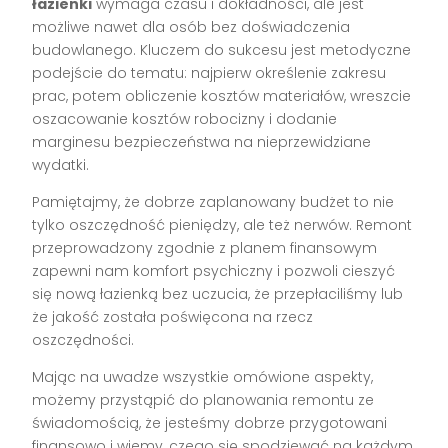
łazienki
wymaga czasu i dokładności, ale jest
możliwe nawet dla osób bez doświadczenia
budowlanego. Kluczem do sukcesu jest metodyczne
podejście do tematu: najpierw określenie zakresu
prac, potem obliczenie kosztów materiałów, wreszcie
oszacowanie kosztów robocizny i dodanie
marginesu bezpieczeństwa na nieprzewidziane
wydatki.
Pamiętajmy, że dobrze zaplanowany budżet to nie
tylko oszczędność pieniędzy, ale też nerwów. Remont
przeprowadzony zgodnie z planem finansowym
zapewni nam komfort psychiczny i pozwoli cieszyć
się nową łazienką bez uczucia, że przepłaciliśmy lub
że jakość została poświęcona na rzecz
oszczędności.
Mając na uwadze wszystkie omówione aspekty,
możemy przystąpić do planowania remontu ze
świadomością, że jesteśmy dobrze przygotowani
finansowo i wiemy, czego się spodziewać na każdym