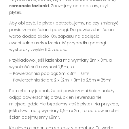
remoncie łazienki
. Zacznijmy od podstaw, czyli
płytek.
Aby obliczyć, ile płytek potrzebujemy, należy zmierzyć
powierzchnię ścian i podłogi. Do powierzchni ścian
warto dodać około 10% zapasu na docięcia i
ewentualne uszkodzenia. W przypadku podłogi
wystarczy zwykle 5% zapasu.
Przykładowo, jeśli łazienka ma wymiary 2m x 3m, a
wysokość sufitu wynosi 2,5m, to:
– Powierzchnia podłogi: 2m x 3m = 6m²
– Powierzchnia ścian: 2 x (2m + 3m) x 2,5m = 25m²
Pamiętajmy jednak, że od powierzchni ścian należy
odjąć powierzchnię drzwi, okien i ewentualnie
miejsca, gdzie nie będziemy kłaść płytek. Na przykład,
jeśli drzwi mają wymiary 0,9m x 2m, to od powierzchni
ścian odejmujemy 1,8m².
Kolejnym elementem są koszty armatury. Tu warto