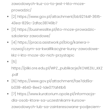
zawodowych-kuz-co-to-jest-i-kto-moze-
prowadzic/
[2] https://www.gov.pl/attachment/bb92744f-3615-
43ea-829c-2dfac38749b7
[3] https://businesslite.pl/kto-moze-prowadzic-
szkolenia-zawodowe/
[4] https://praca.asistwork.pl/blog/kariera-i-
rozwoj/czym-sa-kwalifikacyjne-kursy-zawodowe-
kkz-i-kto-moze-do-nich-przystapic
[5]
https://pliki.ore.edu.pl/WPZ_publikacje/KOWEZiU_KKZ
.pdf
[6] https://www.gov.pl/attachment/fae7dd9a-
b038-4640-8ee2-1de077af41b6
[7] https://www.kuratorium.opole.pl/informacja-
dla-osob-ktore-sa-uczestnikami-kursow-
zawodowych-lub-sa-zainteresowane-podjeciem-