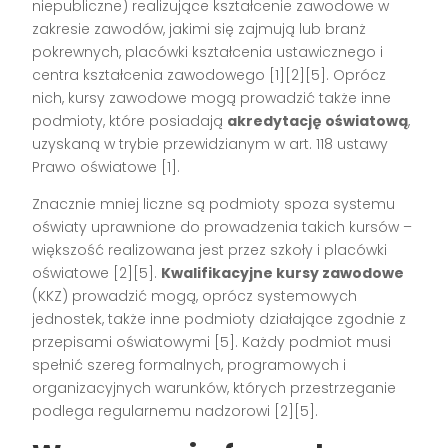
niepubliczne) realizujące kształcenie zawodowe w
zakresie zawodów, jakimi się zajmują lub branż
pokrewnych, placówki kształcenia ustawicznego i
centra kształcenia zawodowego
[1][2][5]
. Oprócz
nich, kursy zawodowe mogą prowadzić także inne
podmioty, które posiadają
akredytację oświatową
,
uzyskaną w trybie przewidzianym w art. 118 ustawy
Prawo oświatowe
[1]
.
Znacznie mniej liczne są podmioty spoza systemu
oświaty uprawnione do prowadzenia takich kursów –
większość realizowana jest przez szkoły i placówki
oświatowe
[2][5]
.
Kwalifikacyjne kursy zawodowe
(KKZ) prowadzić mogą, oprócz systemowych
jednostek, także inne podmioty działające zgodnie z
przepisami oświatowymi
[5]
. Każdy podmiot musi
spełnić szereg formalnych, programowych i
organizacyjnych warunków, których przestrzeganie
podlega regularnemu nadzorowi
[2][5]
.